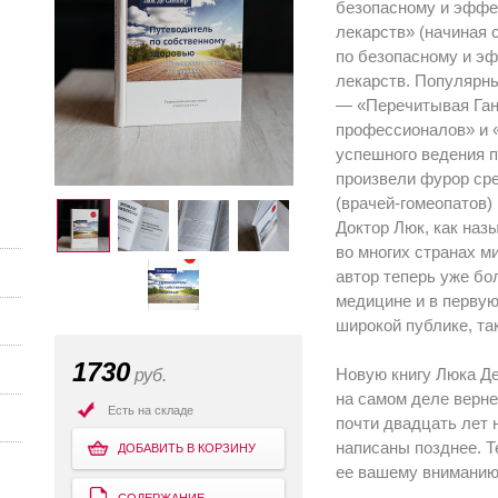
безопасному и эффе
лекарств» (начиная 
по безопасному и э
лекарств. Популярны
— «Перечитывая Ган
профессионалов» и «
успешного ведения п
произвели фурор ср
(врачей-гомеопатов) 
Доктор Люк, как наз
во многих странах м
автор теперь уже бо
медицине и в первую
широкой публике, та
1730
Новую книгу Люка Д
руб.
на самом деле верне
Есть на складе
почти двадцать лет 
написаны позднее. 
ДОБАВИТЬ В КОРЗИНУ
ее вашему вниманию