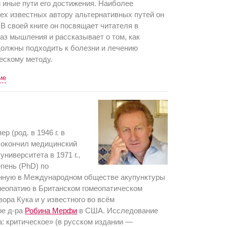
и иные пути его достижения. Наиболее
ех известных автору альтернативных путей он
 В своей книге он посвящает читателя в
аз мышления и рассказывает о том, как
должны подходить к болезни и лечению
ескому методу.
ие
р (род. в 1946 г. в
 окончил медицинский
университета в 1971 г.,
пень (PhD) по
енную в Международном обществе акупунктуры
меопатию в Британском гомеопатическом
вора Кука и у известного во всём
ре д-ра
Робина Мерфи
в США. Исследование
: критическое» (в русском издании —