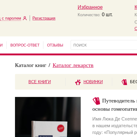
Избранное
0
шт.
Количество:
К
 с паролем
Регистрация
С
О
ЬИ
ВОПРОС-ОТВЕТ
ОТЗЫВЫ
Каталог книг
/
Каталог лекарств
ВСЕ КНИГИ
НОВИНКИ
БЕ
Путеводитель 
основы гомеопати
Имя Люка Де Схеппе
в нашем издательств
году: «Популярный р