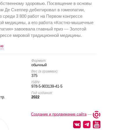
обственному здоровью. Посвящение в основы
ым Де Схеппер дебютировал в гомеопатии,
з среди 3 800 работ на Первом конгрессе
ой медицины, а его работа «Костно-мышечные
патия» завоевала главный приз — Золотой
грессе мировой традиционной медицины.
ие
Формат:
обычный
Вес (в граммах):
375
ISBN:
978-5-903139-41-5
Год издания:
тр.
2022
Создание и продвижение сайта
—