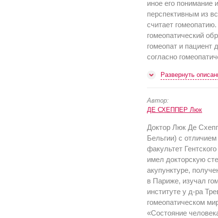
иное его понимание 
перспективным из вс
считает гомеопатию.
гомеопатический обр
гомеопат и пациент 
согласно гомеопатич
Развернуть описан
Автор:
ДЕ СХЕППЕР Люк
Доктор Люк Де Схеппе
Бельгии) с отличием
факультет Гентского 
имел докторскую сте
акупунктуре, получ
в Париже, изучал го
институте у д-ра Тре
гомеопатическом ми
«Состояние человека