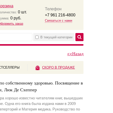
Корзина
Телефон
0
шт.
оличество:
+7 961 216-4800
0
руб.
умма:
Связаться с нами
формить заказ
В текущей категории
<<Назад
СТСЕЛЛЕРЫ
СКОРО В ПРОДАЖЕ
по собственному здоровью. Посвящение в
и, Люк Де Схеппер
ра хорошо известно читателям книг, вышедших
е. Одна его книга была издана нами в 2009
еперторий и Материя медика. Руководство по