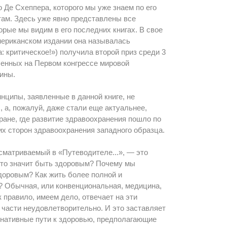
о Де Схеппера, которого мы уже знаем по его
ам. Здесь уже явно представлены все
торые мы видим в его последних книгах. В свое
американском издании она называлась
: критическое!») получила второй приз среди 3
ленных на Первом конгрессе мировой
ины.
нципы, заявленные в данной книге, не
, а, пожалуй, даже стали еще актуальнее,
ране, где развитие здравоохранения пошло по
х сторон здравоохранения западного образца.
сматриваемый в «Путеводителе...», — это
Что значит быть здоровым? Почему мы
доровым? Как жить более полной и
 Обычная, или конвенциональная, медицина,
к правило, имеем дело, отвечает на эти
части неудовлетворительно. И это заставляет
рнативные пути к здоровью, предполагающие