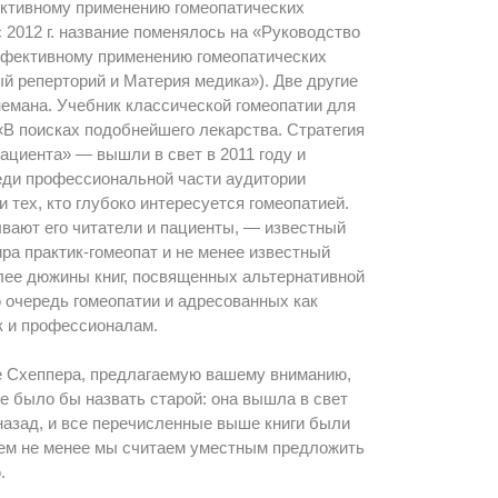
ктивному применению гомеопатических
с 2012 г. название поменялось на «Руководство
ффективному применению гомеопатических
й реперторий и Материя медика»). Две другие
емана. Учебник классической гомеопатии для
В поисках подобнейшего лекарства. Стратегия
ациента» — вышли в свет в 2011 году и
еди профессиональной части аудитории
и тех, кто глубоко интересуется гомеопатией.
ывают его читатели и пациенты, — известный
ира практик-гомеопат и не менее известный
лее дюжины книг, посвященных альтернативной
 очередь гомеопатии и адресованных как
к и профессионалам.
е Схеппера, предлагаемую вашему вниманию,
е было бы назвать старой: она вышла в свет
назад, и все перечисленные выше книги были
Тем не менее мы считаем уместным предложить
.