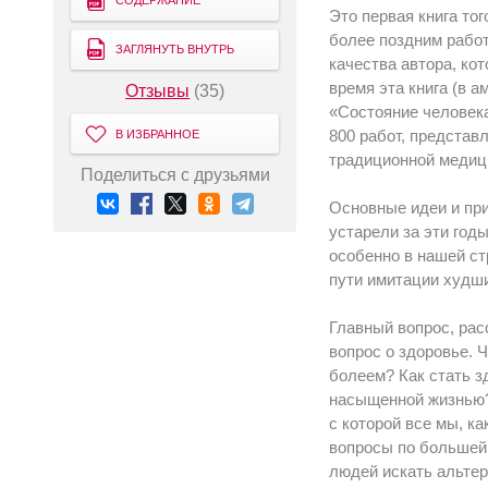
СОДЕРЖАНИЕ
Это первая книга тог
более поздним работ
ЗАГЛЯНУТЬ ВНУТРЬ
качества автора, ко
время эта книга (в 
Отзывы
(35)
«Состояние человека
800 работ, представ
В ИЗБРАННОЕ
традиционной медиц
Поделиться с друзьями
Основные идеи и при
устарели за эти годы
особенно в нашей ст
пути имитации худши
Главный вопрос, рас
вопрос о здоровье. 
болеем? Как стать з
насыщенной жизнью?
с которой все мы, ка
вопросы по большей 
людей искать альте