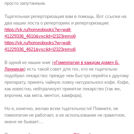
просто запутанным.
Тщательная реперторизация вам в помощь. Вот ссылки на
два наших поста о реперториях и реперторизации:
https://vk.ru/homeobooks?w=wall-
41229336_4610&ysclid=l2323remo6
https://vk.ru/homeobooks?w=wall-
41229336_4621&ysclid=l2323remo6
В одной из наших книг (
«Гомеопатия в каждом доме» Б.
Леннихан
) есть такой совет для тех, кто не тщательно
подобрал лекарство: прежде чем быстро перейти к другому
препарату, принять чайную ложку натурального кофе. Кофе,
как известно, нейтрализует принятое лекарство (так же,
впрочем, как мята, ментол, камфора).
Но я, конечно, желаю всем тщательности! Помните, не
гомеопатия не работает, а ее использование не грамотное,
иначе не бывает…