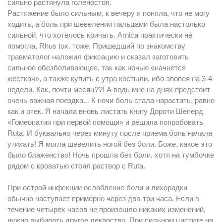
сильно растянула голеностоп.
Растяжение было сильным, к вечеру я поняла, что не могу
ходить, а боль при шевелении пальцами была настолько
сильной, что хотелось кричать. Arnica практически не
помогла, Rhus tox. тоже. Пришедший по знакомству
травматолог наложил фиксацию и сказал заготовить
сильное обезболивающее, так как ночью «начнется
жесткач», а также купить с утра костыли, ибо эпопея на 3-4
недели. Как, почти месяц??! А ведь мне на днях предстоит
очень важная поездка... К ночи боль стала нарастать, равно
как и отек. Я начала вновь листать книгу Дороти Шеперд
«Гомеопатия при первой помощи» и решила попробовать
Ruta. И буквально через минуту после приема боль начала
утихать! Я могла шевелить ногой без боли. Боже, какое это
было блаженство! Ночь прошла без боли, хотя на тумбочке
рядом с кроватью стоял раствор с Ruta.
При острой инфекции ослабление боли и лихорадки
обычно наступает примерно через два-три часа. Если в
течение четырех часов не произошло никаких изменений,
нужно выбирать другое лекарство. При сильном цистите на