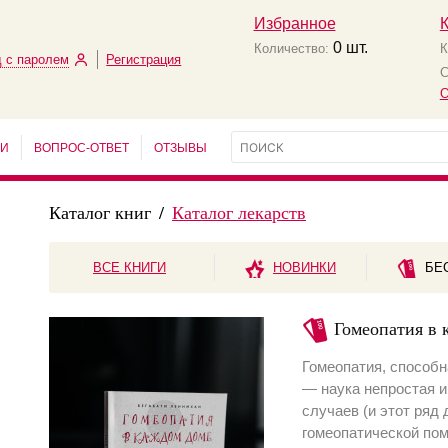
Избранное
0
шт.
Количество:
К
 с паролем
Регистрация
С
О
ЬИ
ВОПРОС-ОТВЕТ
ОТЗЫВЫ
Каталог книг
/
Каталог лекарств
ВСЕ КНИГИ
НОВИНКИ
БЕ
Гомеопатия в 
Гомеопатия, способн
— наука непростая и 
случаев (и этот ряд
гомеопатической по