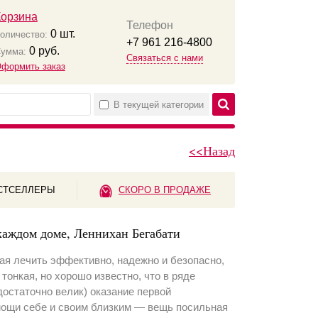
Корзина
Телефон
0
шт.
оличество:
+7 961 216-4800
0
руб.
умма:
Связаться с нами
формить заказ
В текущей категории
<<Назад
СТСЕЛЛЕРЫ
СКОРО В ПРОДАЖЕ
каждом доме, Леннихан Бегабати
ая лечить эффективно, надежно и безопасно,
тонкая, но хорошо известно, что в ряде
 достаточно велик) оказание первой
мощи себе и своим близким — вещь посильная