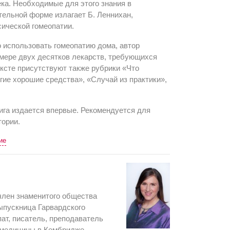
ка. Необходимые для этого знания в
тельной форме излагает Б. Леннихан,
ической гомеопатии.
о использовать гомеопатию дома, автор
мере двух десятков лекарств, требующихся
тексте присутствуют также рубрики «Что
гие хорошие средства», «Случай из практики»,
ига издается впервые. Рекомендуется для
тории.
ие
член знаменитого общества
ыпускница Гарвардского
пат, писатель, преподаватель
 медицины в Кембридже,