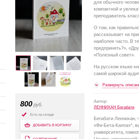
для обычного челове
компактной и увлека
преподаватель класс
О том, как правильн
рассказывает на при
наи­более часто. В 
предпринять?», «Дру
«Полезный совет».
На русском языке кн
самой широкой ауди
Развернуть описан
Автор:
800
руб.
ЛЕННИХАН Бегабати
Есть на складе
Бегабати Леннихан, 
«Фи-Бета-Каппа»*, в
ДОБАВИТЬ В КОРЗИНУ
университета, гомео
Центра новаторской