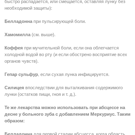
быстро распадается, или смещается, оставляя лунку без
необходимой защиты):
Белладонна
при пульсирующей боли.
Хамомилла
(см. выше).
Коффея
при мучительной боли, если она облегчается
холодной водой во рту (и если обострено восприятие всех
органов чувств).
Гепар сульфур
, если сухая лунка инфицируется.
Силицея
впоследствии для выталкивания содержимого
лунки (остатков пищи, гноя и т. д.).
Те же лекарства можно использовать при абсцессе на
десне у больного зуба с добавлением Меркуриус. Таким
образом:
Белладонна
для первой стадии абсцесса, когда область