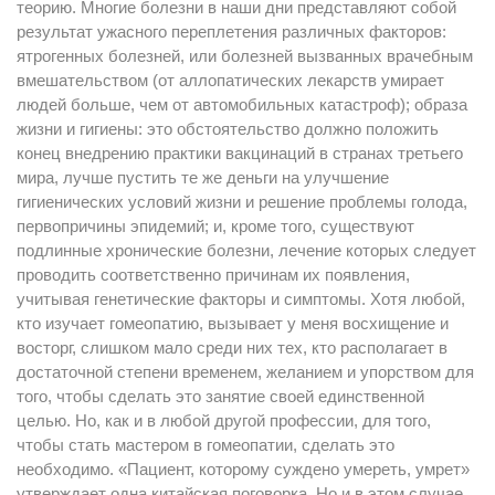
теорию. Многие болезни в наши дни представляют собой
результат ужасного переплетения различных факторов:
ятрогенных болезней, или болезней вызванных врачебным
вмешательством (от аллопатических лекарств умирает
людей больше, чем от автомобильных катастроф); образа
жизни и гигиены: это обстоятельство должно положить
конец внедрению практики вакцинаций в странах третьего
мира, лучше пустить те же деньги на улучшение
гигиенических условий жизни и решение проблемы голода,
первопричины эпидемий; и, кроме того, существуют
подлинные хронические болезни, лечение которых следует
проводить соответственно причинам их появления,
учитывая генетические факторы и симптомы. Хотя любой,
кто изучает гомеопатию, вызывает у меня восхищение и
восторг, слишком мало среди них тех, кто располагает в
достаточной степени временем, желанием и упорством для
того, чтобы сделать это занятие своей единственной
целью. Но, как и в любой другой профессии, для того,
чтобы стать мастером в гомеопатии, сделать это
необходимо. «Пациент, которому суждено умереть, умрет»
утверждает одна китайская поговорка. Но и в этом случае