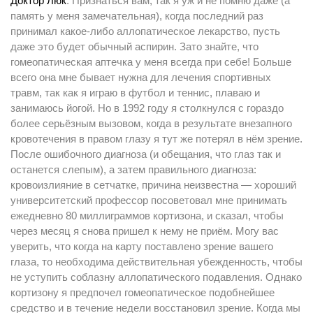
Доктор Люк
: Признаться вам, так я уж и не помню даже (а
память у меня замечательная), когда последний раз
принимал какое-либо аллопатическое лекарство, пусть
даже это будет обычный аспирин. Зато знайте, что
гомеопатическая аптечка у меня всегда при себе! Больше
всего она мне бывает нужна для лечения спортивных
травм, так как я играю в футбол и теннис, плаваю и
занимаюсь йогой. Но в 1992 году я столкнулся с гораздо
более серьёзным вызовом, когда в результате внезапного
кровотечения в правом глазу я тут же потерял в нём зрение.
После ошибочного диагноза (и обещания, что глаз так и
останется слепым), а затем правильного диагноза:
кровоизлияние в сетчатке, причина неизвестна — хороший
университетский профессор посоветовал мне принимать
ежедневно 80 миллиграммов кортизона, и сказал, чтобы
через месяц я снова пришел к нему не приём. Могу вас
уверить, что когда на карту поставлено зрение вашего
глаза, то необходима действительная убежденность, чтобы
не уступить соблазну аллопатического подавления. Однако
кортизону я предпочел гомеопатическое подобнейшее
средство и в течение недели восстановил зрение. Когда мы