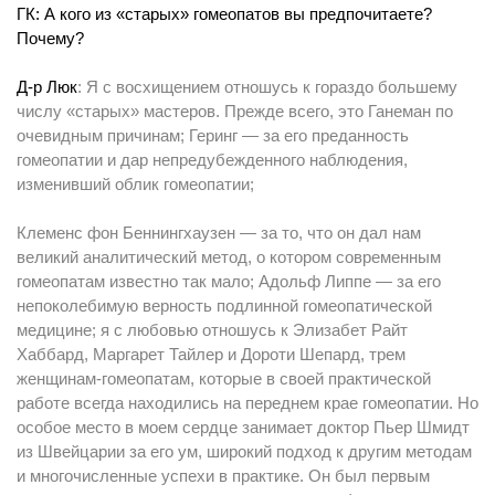
ГК: А кого из «старых» гомеопатов вы предпочитаете?
Почему?
Д-р Люк
: Я с восхищением отношусь к гораздо большему
числу «старых» мастеров. Прежде всего, это Ганеман по
очевидным причинам; Геринг — за его преданность
гомеопатии и дар непредубежденного наблюдения,
изменивший облик гомеопатии;
Клеменс фон Беннингхаузен — за то, что он дал нам
великий аналитический метод, о котором современным
гомеопатам известно так мало; Адольф Липпе — за его
непоколебимую верность подлинной гомеопатической
медицине; я с любовью отношусь к Элизабет Райт
Хаббард, Маргарет Тайлер и Дороти Шепард, трем
женщинам-гомеопатам, которые в своей практической
работе всегда находились на переднем крае гомеопатии. Но
особое место в моем сердце занимает доктор Пьер Шмидт
из Швейцарии за его ум, широкий подход к другим методам
и многочисленные успехи в практике. Он был первым