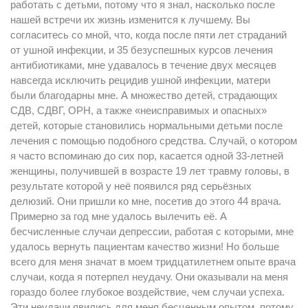
работать с детьми, потому что я знал, насколько после
нашей встречи их жизнь изменится к лучшему. Вы
согласитесь со мной, что, когда после пяти лет страданий
от ушной инфекции, и 35 безуспешных курсов лечения
антибиотиками, мне удавалось в течение двух месяцев
навсегда исключить рецидив ушной инфекции, матери
были благодарны мне. А множество детей, страдающих
СДВ, СДВГ, ОРН, а также «неисправимых и опасных»
детей, которые становились нормальными детьми после
лечения с помощью подобного средства. Случай, о котором
я часто вспоминаю до сих пор, касается одной 33-летней
женщины, получившей в возрасте 19 лет травму головы, в
результате которой у неё появился ряд серьёзных
делюзий. Они пришли ко мне, посетив до этого 44 врача.
Примерно за год мне удалось вылечить её. А
бесчисленные случаи депрессии, работая с которыми, мне
удалось вернуть пациентам качество жизни! Но больше
всего для меня значат в моем тридцатилетнем опыте врача
случаи, когда я потерпел неудачу. Они оказывали на меня
гораздо более глубокое воздействие, чем случаи успеха.
Эти неудачи явились для меня бесценным опытом, потому