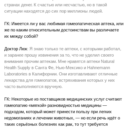
странах денег. К счастью или несчастью, но в такой
ситуации находятся до сих пор миллионы людей.
ГК: Имеется ли у вас любимая гомеопатическая аптека, или
же по каким относительным достоинствам вы различаете
их между собой?
Доктор Люк
: Я знаю только те аптеки, с которыми работал,
и заранее прошу извинения за то, что не уделил своего
внимания прочим аптекам. Мне нравятся аптеки Natural
Health Supply в Санта Фе, Нью-Мексико и Hahnemann
Laboratories в Калифорнии. Они изготавливают отличные
лекарства для гомеопатов, встряхивания которых у них
часто выполняются вручную.
ГК: Некоторые из поставщиков медицинских услуг считают
гомеопатию «мягкой» разновидностью медицины —
подходом, который может принести пользу при легких
недомоганиях и лечении животных, — но если речь идёт о
таких серьёзных болезнях как рак, то тут требуется