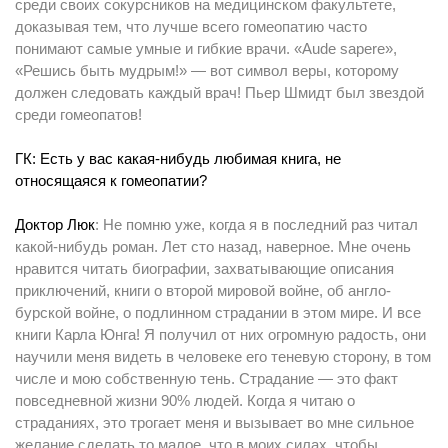
среди своих сокурсников на медицинском факультете,
доказывая тем, что лучше всего гомеопатию часто
понимают самые умные и гибкие врачи. «Aude sapere»,
«Решись быть мудрым!» — вот символ веры, которому
должен следовать каждый врач! Пьер Шмидт был звездой
среди гомеопатов!
ГК: Есть у вас какая-нибудь любимая книга, не
относящаяся к гомеопатии?
Доктор Люк
: Не помню уже, когда я в последний раз читал
какой-нибудь роман. Лет сто назад, наверное. Мне очень
нравится читать биографии, захватывающие описания
приключений, книги о второй мировой войне, об англо-
бурской войне, о подлинном страдании в этом мире. И все
книги Карла Юнга! Я получил от них огромную радость, они
научили меня видеть в человеке его теневую сторону, в том
числе и мою собственную тень. Страдание — это факт
повседневной жизни 90% людей. Когда я читаю о
страданиях, это трогает меня и вызывает во мне сильное
желание сделать то малое, что в моих силах, чтобы