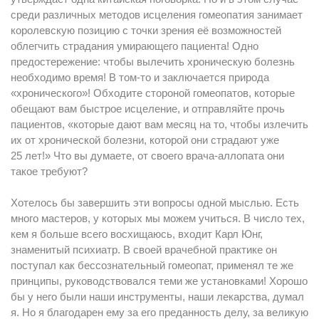
среди различных методов исцеления гомеопатия занимает
королевскую позицию с точки зрения её возможностей
облегчить страдания умирающего пациента! Одно
предостережение: чтобы вылечить хроническую болезнь
необходимо время! В том-то и заключается природа
«хронического»! Обходите стороной гомеопатов, которые
обещают вам быстрое исцеление, и отправляйте прочь
пациентов, «которые дают вам месяц на то, чтобы излечить
их от хронической болезни, которой они страдают уже
25 лет!» Что вы думаете, от своего врача-аллопата они
такое требуют?
Хотелось бы завершить эти вопросы одной мыслью. Есть
много мастеров, у которых мы можем учиться. В число тех,
кем я больше всего восхищаюсь, входит Карл Юнг,
знаменитый психиатр. В своей врачебной практике он
поступал как бессознательный гомеопат, применял те же
принципы, руководствовался теми же установками! Хорошо
бы у него были наши инструменты, наши лекарства, думал
я. Но я благодарен ему за его преданность делу, за великую