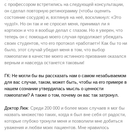
с профессором встретились на следующей консультации,
он сделал повторную ретинограмму (чтобы оценить
состояние сосудов) и, взглянув на неё, воскликнул: «Это
чудо!». Но он так и не спросил меня, принимал ли я
кортизон и что я вообще делал с глазом. Но я уверен, что
теперь он с помощью моего случая продолжает убеждать
своих студентов, что его протокол «работает»! Как бы то ни
было, этот случай убедил меня в том, что выбор
гомеопатии в качестве моего истинного призвания оказался
верным и навсегда останется таковым!
ГК: Не могли бы вы рассказать нам о самом незабываемом
для вас случае, таком, может быть, чтобы на его примере в
нашем сознании утвердилась мысль о ценности
гомеопатии? А также о том, почему он вас так затронул.
Доктор Люк
: Среди 200 000 и более моих случаев я мог бы
назвать множество таких, когда я был вне себя от радости,
которые глубоко тронули меня и позволили мне добиться
уважения и любви моих пациентов. Мне нравилось