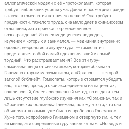
аллопатической модели с её «протоколами», которая
требует небольших усилий ума. Давайте посмотрим правде
в глаза: в гомеопатии нет ничего легкого! Она требует
преданности, тяжелого труда, она мало даёт в финансовом
отношении, зато приносит огромное личное
вознаграждение! Из всех медицинских подходов,
изучением которых я занимался, — медицина внутренних
органов, неврология и акупунктура, — гомеопатия
представляет собой самый вдохновляющий и самый
трудный. Что расстраивает меня? Все эти гуру-
самоназначенцы от «нью-эйджа», которые обзывают
Ганемана старым маразматиком, а «Органон» — «старой
затхлой библией». Гомеопаты, которые стремятся убедить
нас, что они, проводя свои эксперименты на пациентах,
нашли новый, более совершенный метод, но выдают тем
лишь отсутствие глубокого изучения как «Органона», так и
«Хронических болезней» Ганемана, потому что то, что они
объявляют «новым», уже было испробовано Ганеманом.
Хуже того, испробовано Ганеманом и отвергнуто им, и, тем
не менее, эти современные гуру заявляют вам: «Но ведь и