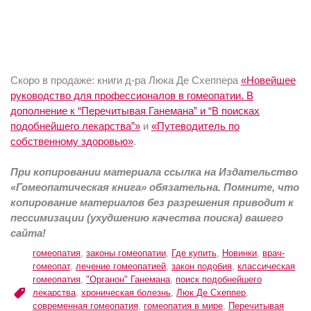
Скоро в продаже: книги д-ра Люка Де Схеппера
«Новейшее
руководство для профессионалов в гомеопатии. В
дополнение к “Перечитывая Ганемана” и “В поисках
подобнейшего лекарства”»
и
«Путеводитель по
собственному здоровью»
.
При копировании материала ссылка на Издательство
«Гомеопатическая книга» обязательна. Помните, что
копирование материалов без разрешения приводит к
пессимизации (ухудшению качества поиска) вашего
сайта!
гомеопатия
,
законы гомеопатии
,
Где купить
,
Новинки
,
врач-
гомеопат
,
лечение гомеопатией
,
закон подобия
,
классическая
гомеопатия
,
"Органон" Ганемана
,
поиск подобнейшего
лекарства
,
хроническая болезнь
,
Люк Де Схеппер
,
современная гомеопатия
,
гомеопатия в мире
,
Перечитывая