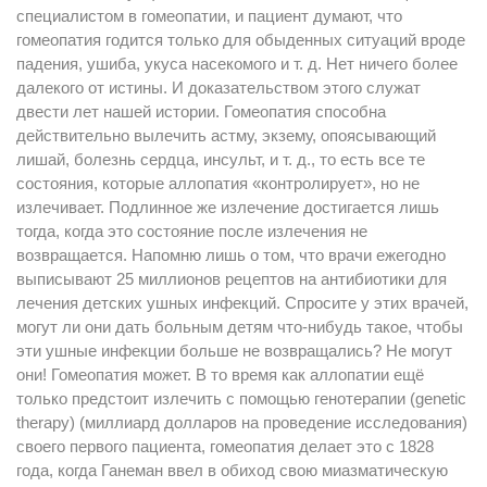
специалистом в гомеопатии, и пациент думают, что
гомеопатия годится только для обыденных ситуаций вроде
падения, ушиба, укуса насекомого и т. д. Нет ничего более
далекого от истины. И доказательством этого служат
двести лет нашей истории. Гомеопатия способна
действительно вылечить астму, экзему, опоясывающий
лишай, болезнь сердца, инсульт, и т. д., то есть все те
состояния, которые аллопатия «контролирует», но не
излечивает. Подлинное же излечение достигается лишь
тогда, когда это состояние после излечения не
возвращается. Напомню лишь о том, что врачи ежегодно
выписывают 25 миллионов рецептов на антибиотики для
лечения детских ушных инфекций. Спросите у этих врачей,
могут ли они дать больным детям что-нибудь такое, чтобы
эти ушные инфекции больше не возвращались? Не могут
они! Гомеопатия может. В то время как аллопатии ещё
только предстоит излечить с помощью генотерапии (genetic
therapy) (миллиард долларов на проведение исследования)
своего первого пациента, гомеопатия делает это с 1828
года, когда Ганеман ввел в обиход свою миазматическую