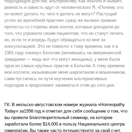
подходящую для нас альтернативу. Как обычно и бывает,
ревность и зависть идут от человеческого Я. «Почему это
он может делать то, чего я делать не могу»? Растущий
успех во врачебной практике сразу же вызвал громкие
протесты со стороны моих коллег, которые доходили до
того, что угрожали своим пациентам, что не станут лечить
их, если те и впредь будут обращаться ко мне за
консультацией. Это не помогло: к тому времени, как я в
1981 году покинул Бельгию (женившись на американской
гражданке — ведь вот что могут женщины), у меня была
одна из самых крупных практик в Бельгии. К тому времени
мои коллеги, называвшие меня шарлатаном и мошенником,
сами пустились по пути изучения альтернативных
подходов и продолжают заниматься этим до сего дня.
ГК: В июльско-августовском номере журнала «Homeopathy
Today» за1998 год я отметил для себя сообщение о том, что
вы провели благотворительный семинар, на котором
заработали более $14,000 в пользу Национального центра
гомеопатии. Вы также часто путешествуете за свой счет,