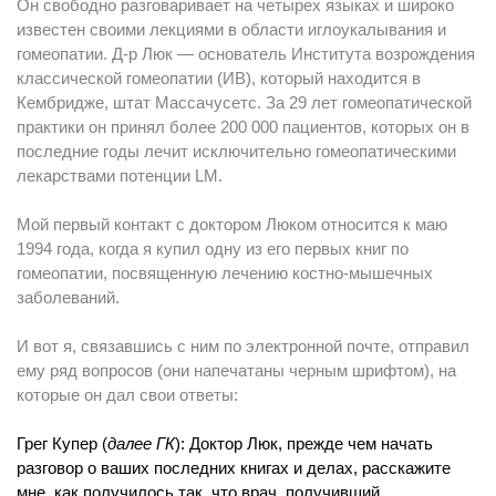
Он свободно разговаривает на четырех языках и широко
известен своими лекциями в области иглоукалывания и
гомеопатии. Д-р Люк — основатель Института возрождения
классической гомеопатии (ИВ), который находится в
Кембридже, штат Массачусетс. За 29 лет гомеопатической
практики он принял более 200 000 пациентов, которых он в
последние годы лечит исключительно гомеопатическими
лекарствами потенции LM.
Мой первый контакт с доктором Люком относится к маю
1994 года, когда я купил одну из его первых книг по
гомеопатии, посвященную лечению костно-мышечных
заболеваний.
И вот я, связавшись с ним по электронной почте, отправил
ему ряд вопросов (они напечатаны черным шрифтом), на
которые он дал свои ответы:
Грег Купер
(
далее
ГК
)
: Доктор Люк, прежде чем начать
разговор о ваших последних книгах и делах, расскажите
мне, как получилось так, что врач, получивший