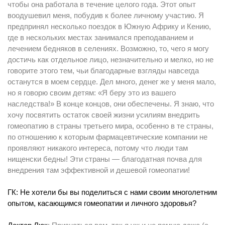
чтобы она работала в течение целого года. Этот опыт
воодушевил меня, побудив к более личному участию. Я
предпринял несколько поездок в Южную Африку и Кению,
где в нескольких местах занимался преподаванием и
лечением бедняков в селениях. Возможно, то, чего я могу
достичь как отдельное лицо, незначительно и мелко, но не
говорите этого тем, чьи благодарные взгляды навсегда
останутся в моем сердце. Дел много, денег же у меня мало,
но я говорю своим детям: «Я беру это из вашего
наследства!» В конце концов, они обеспечены. Я знаю, что
хочу посвятить остаток своей жизни усилиям внедрить
гомеопатию в страны третьего мира, особенно в те страны,
по отношению к которым фармацевтические компании не
проявляют никакого интереса, потому что люди там
нищенски бедны! Эти страны — благодатная почва для
внедрения там эффективной и дешевой гомеопатии!
ГК: Не хотели бы вы поделиться с нами своим многолетним
опытом, касающимся гомеопатии и личного здоровья?