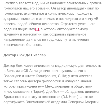
Схеппер является одним из наиболее влиятельных врачей-
гомеопатов нашего времени. Он автор двенадцати книг по
гомеопатии, акупунктуре и холистическому подходу к
здоровью, включая в это число и последнюю его книгу «В
поисках подобнейшего лекарства. Стратегия успешного
ведения пациента»
[1]
, в которой автор учит самому
трудному в гомеопатии: как сохранить правильное
направление, двигаясь по трудному пути излечения
хронического больного.
Доктор Люк Де Схеппер
Доктор Люк имеет лицензии на медицинскую деятельность
в Бельгии и США; лицензию по иглоукалыванию в
Голландии и штате Калифорния, США; у него имеется
также степень доктора философии и иглоукалывания,
которая присуждена ему Международным обществом
иглоукалывания (Париж). Д-р Люк — обладатель диплома
Британского института гомеопатии (D.I. Hom.), а также
сертификата Ганемановской академии Северной Америки.