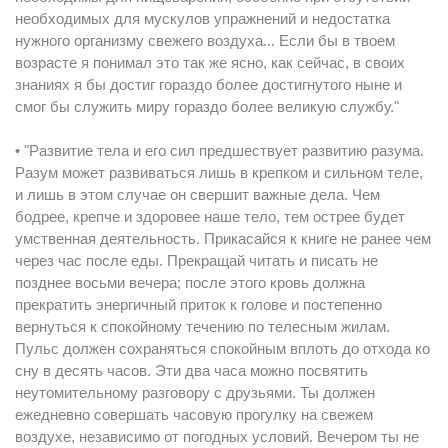
необходимых для мускулов упражнений и недостатка
нужного организму свежего воздуха... Если бы в твоем
возрасте я понимал это так же ясно, как сейчас, в своих
знаниях я бы достиг гораздо более достигнутого ныне и
смог бы служить миру гораздо более великую службу."
• "Развитие тела и его сил предшествует развитию разума.
Разум может развиваться лишь в крепком и сильном теле,
и лишь в этом случае он свершит важные дела. Чем
бодрее, крепче и здоровее наше тело, тем острее будет
умственная деятельность. Прикасайся к книге не ранее чем
через час после еды. Прекращай читать и писать не
позднее восьми вечера; после этого кровь должна
прекратить энергичный приток к голове и постепенно
вернуться к спокойному течению по телесным жилам.
Пульс должен сохраняться спокойным вплоть до отхода ко
сну в десять часов. Эти два часа можно посвятить
неутомительному разговору с друзьями. Ты должен
ежедневно совершать часовую прогулку на свежем
воздухе, независимо от погодных условий. Вечером ты не