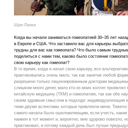
Шри-Ланка
Когда вы начали заниматься гомеопатией 30–35 лет наза
в Европе и США. Что заставило вас для карьеры выбрать
трудны для вас как гомеопата? Что было самым трудным
поделиться с нами тем, каково было состояние гомеопат
свою карьеру как гомеопат?
В то время, когда я начал свою карьеру, все альтернат
практиковались очень мало, так как занятие любой фор
разрешено только лицензированным докторам медицины 
слишком много денег, мало кто из моих коллег проявлял
китайскую медицину (ТКМ) и гомеопатию, так как обе на
своим здравым смыслом в подходе: индивидуализация и
теми двумя аспектами, которые привлекли меня. Тяжело
самого начала было ошеломляющим, если учесть, какие
наивен в тот момент и, вероятно, мне здорово повезло, н
практиковал, и потому каждый день был лучше предыду