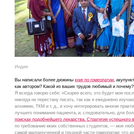
Индия
Вы написали более дюжины
книг по гомеопатии
, акупунк
как автором? Какой из ваших трудов любимый и почему?
Я всегда говорю себе: «Скорее всего, это будет моя посл
никогда не перестану писать, так как я ежедневно изуч
алхимию, ТКМ и т. д., и хочу интегрировать многие прак
лучшего понимания пациента, и, следовательно, для бол
поисках подобнейшего лекарства. Стратегия успешного 
по требованию моих собственных студентов, — моя люби
самой малоизученной и трудной части гомеопатии: что д