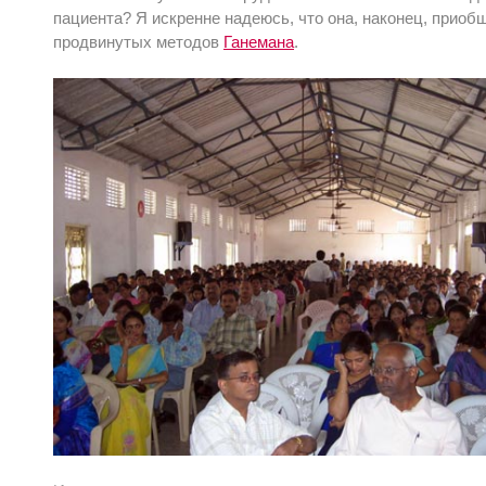
пациента? Я искренне надеюсь, что она, наконец, приобщ
продвинутых методов
Ганемана
.