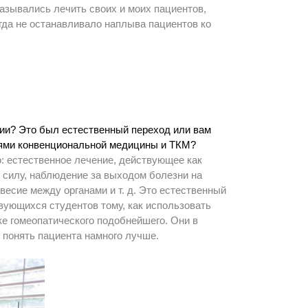
казывались лечить своих и моих пациентов,
гда не останавливало наплыва пациентов ко
тии? Это был естественный переход или вам
иями конвенциональной медицины и ТКМ?
о: естественное лечение, действующее как
ю силу, наблюдение за выходом болезни на
овесие между органами и т. д. Это естественный
вующихся студентов тому, как использовать
ке гомеопатического подобнейшего. Они в
м понять пациента намного лучше.