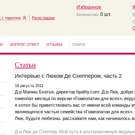
Избранное
0
шт.
Количество:
К
 с паролем
Регистрация
С
О
ЬИ
ВОПРОС-ОТВЕТ
ОТЗЫВЫ
Статьи
Интервью с Люком Де Схеппером, часть 2
18 августа 2011
Д-р Маниш Бхатья, директор hpathy.com: Д-р Люк, добр
гомеопат месяца по версии «Гомеопатии для всех», веду
я хотел бы приветствовать вас от имени всей команды ж
являющегося частью семейства «Гомеопатии для всех».
Люк, будьте любезны, расскажите нам, как начиналось 
Д-р Люк де Схеппер: Мой путь в альтернативную медици