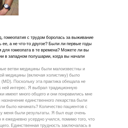
д, гомеопатия с трудом боролась за выживание
 ее, а не что-то другое? Были ли первые годы
 для гомеопата в те времена? Можете ли вы
ии в западном полушарии, когда вы начали
ивные ветви медицины были малоизвестны и
мой медицины (включая холистику) было
(MD). Поскольку эта практика обещала не
 к ней интерес. Я выбрал традиционную
уки имеют много общего и они понравились мне
 назначение единственного лекарства были
 ли было начинать? Количество пациентов с
 у меня были результаты. Я был еще очень
о я ежедневно усердно учился, помимо того, что
щего. Единственная трудность заключалась в