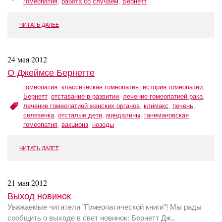
гомеопатия
,
работа со случаем
,
Бернетт
ЧИТАТЬ ДАЛЕЕ
24 мая 2012
О Джеймсе Бернетте
гомеопатия
,
классическая гомеопатия
,
история гомеопатии
,
Бернетт
,
отставание в развитии
,
лечение гомеопатией рака
,
лечение гомеопатией женских органов
,
климакс
,
печень
,
селезенка
,
отсталые дети
,
миндалины
,
ганемановская
гомеопатия
,
вакционз
,
нозоды
ЧИТАТЬ ДАЛЕЕ
21 мая 2012
Выход новинок
Уважаемые читатели "Гомеопатической книги"! Мы рады
сообщить о выходе в свет новинок: Бернетт Дж.,