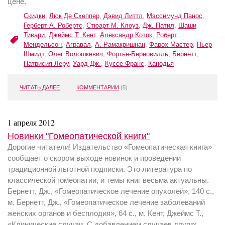
цене.
Скидки
,
Люк Де Схеппер
,
Дэвид Литтл
,
Мэссимунд Панос
,
Герберт А. Робертс
,
Стюарт М. Клоуз
,
Дж. Патил
,
Шаши
Тивари
,
Джеймс Т. Кент
,
Александр Коток
,
Роберт
Мендельсон
,
Агравал
,
А. Рамакришнан
,
Фарох Мастер
,
Пьер
Шмидт
,
Олег Волошкевич
,
Фортье-Берновилль
,
Бернетт
,
Патрисия Леру
,
Уард Дж.
,
Куссе Франс
,
Канодья
ЧИТАТЬ ДАЛЕЕ
КОММЕНТАРИИ
(5)
1 апреля 2012
Новинки "Гомеопатической книги"
Дорогие читатели! Издательство «Гомеопатическая книга»
сообщает о скором выходе новинок и проведении
традиционной льготной подписки. Это литература по
классической гомеопатии, и темы книг весьма актуальны.
Бернетт, Дж., «Гомеопатическое лечение опухолей», 140 с.,
м. Бернетт, Дж., «Гомеопатическое лечение заболеваний
женских органов и бесплодия», 64 с., м. Кент, Джеймс Т.,
«Клинические случаи. С добавлением случаев других