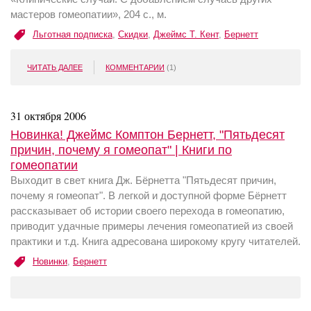
мастеров гомеопатии», 204 с., м.
Льготная подписка
,
Скидки
,
Джеймс Т. Кент
,
Бернетт
ЧИТАТЬ ДАЛЕЕ
КОММЕНТАРИИ
(1)
31 октября 2006
Новинка! Джеймс Комптон Бернетт, "Пятьдесят
причин, почему я гомеопат" | Книги по
гомеопатии
Выходит в свет книга Дж. Бёрнетта "Пятьдесят причин,
почему я гомеопат". В легкой и доступной форме Бёрнетт
рассказывает об истории своего перехода в гомеопатию,
приводит удачные примеры лечения гомеопатией из своей
практики и т.д. Книга адресована широкому кругу читателей.
Новинки
,
Бернетт