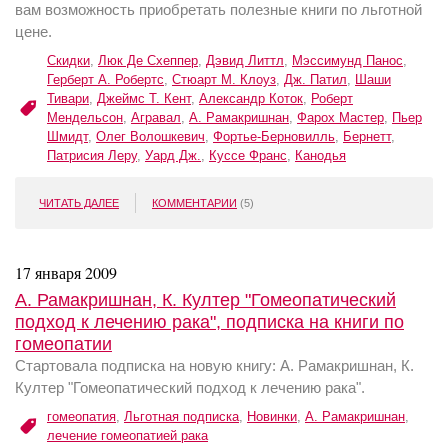
вам возможность приобретать полезные книги по льготной
цене.
Скидки
,
Люк Де Схеппер
,
Дэвид Литтл
,
Мэссимунд Панос
,
Герберт А. Робертс
,
Стюарт М. Клоуз
,
Дж. Патил
,
Шаши
Тивари
,
Джеймс Т. Кент
,
Александр Коток
,
Роберт
Мендельсон
,
Агравал
,
А. Рамакришнан
,
Фарох Мастер
,
Пьер
Шмидт
,
Олег Волошкевич
,
Фортье-Берновилль
,
Бернетт
,
Патрисия Леру
,
Уард Дж.
,
Куссе Франс
,
Канодья
ЧИТАТЬ ДАЛЕЕ
КОММЕНТАРИИ
(5)
17 января 2009
А. Рамакришнан, К. Култер "Гомеопатический
подход к лечению рака", подписка на книги по
гомеопатии
Стартовала подписка на новую книгу: А. Рамакришнан, К.
Култер "Гомеопатический подход к лечению рака".
гомеопатия
,
Льготная подписка
,
Новинки
,
А. Рамакришнан
,
лечение гомеопатией рака