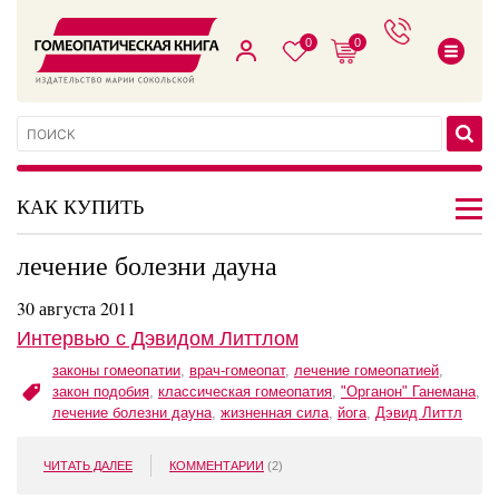
0
0
КАК КУПИТЬ
лечение болезни дауна
30 августа 2011
Интервью с Дэвидом Литтлом
законы гомеопатии
,
врач-гомеопат
,
лечение гомеопатией
,
закон подобия
,
классическая гомеопатия
,
"Органон" Ганемана
,
лечение болезни дауна
,
жизненная сила
,
йога
,
Дэвид Литтл
ЧИТАТЬ ДАЛЕЕ
КОММЕНТАРИИ
(2)