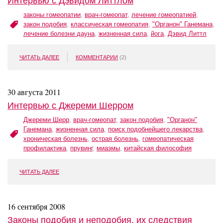
Интервью с Дэвидом Литтлом
законы гомеопатии
,
врач-гомеопат
,
лечение гомеопатией
,
закон подобия
,
классическая гомеопатия
,
"Органон" Ганемана
,
лечение болезни дауна
,
жизненная сила
,
йога
,
Дэвид Литтл
ЧИТАТЬ ДАЛЕЕ
КОММЕНТАРИИ
(2)
30 августа 2011
Интервью с Джереми Шерром
Джереми Шерр
,
врач-гомеопат
,
закон подобия
,
"Органон"
Ганемана
,
жизненная сила
,
поиск подобнейшего лекарства
,
хроническая болезнь
,
острая болезнь
,
гомеопатическая
профилактика
,
прувинг
,
миазмы
,
китайская философия
ЧИТАТЬ ДАЛЕЕ
16 сентября 2008
Законы подобия и неподобия, их следствия