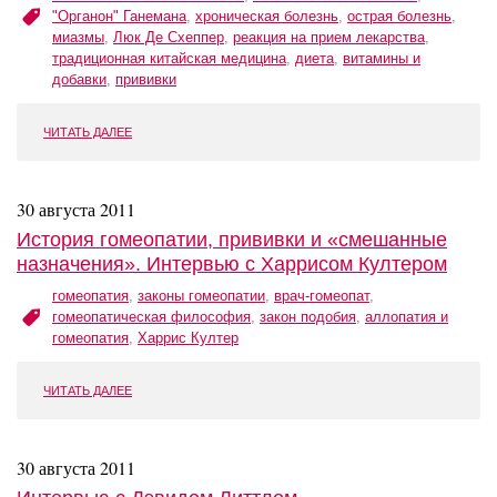
"Органон" Ганемана
,
хроническая болезнь
,
острая болезнь
,
миазмы
,
Люк Де Схеппер
,
реакция на прием лекарства
,
традиционная китайская медицина
,
диета
,
витамины и
добавки
,
прививки
ЧИТАТЬ ДАЛЕЕ
30 августа 2011
История гомеопатии, прививки и «смешанные
назначения». Интервью с Харрисом Култером
гомеопатия
,
законы гомеопатии
,
врач-гомеопат
,
гомеопатическая философия
,
закон подобия
,
аллопатия и
гомеопатия
,
Харрис Култер
ЧИТАТЬ ДАЛЕЕ
30 августа 2011