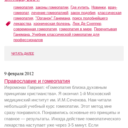
гомеопатия
,
законы гомеопатии
,
Где купить
,
Новинки
,
врач-
гомеопат
,
лечение гомеопатией
,
закон подобия
,
классическая
гомеопатия
,
"Органон" Ганемана
,
поиск подобнейшего
лекарства
,
хроническая болезнь
,
Люк Де Схеппер
,
современная гомеопатия
,
гомеопатия в мире
,
Перечитывая
Ганемана. Учебник классической гомеопатии для
профессионалов
ЧИТАТЬ ДАЛЕЕ
9 февраля 2012
Православие и гомеопатия
Иеромонах Гавриил: «Гомеопатия близка духовным
принципам христианства». Я окончил 1-й Московский
медицинский институт им. И.М.Сеченова. Нам читали
небольшой учебный курс гомеопатии. Этот метод мне
сразу понравился. Понравились основные его принципы и
главное — результаты. Иногда действие гомеопатического
лекарства наступает уже через 3-5 минут. Если