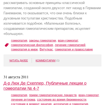
рассматривать основные принципы классической
гомеопатии, созданной около двухсот лет назад в Германии
Ганеманом, то оказывается, что они очень близки к
духовным постулатам христианства. Подобным
излечивается подобное. «Маленькая болезнь»,
создаваемая гомеопатическим препаратом, исцеляет
«большую».
гомеопатия
,
законы гомеопатии
,
врач-гомеопат
,
гомеопатическая философия
,
лечение гомеопатией
,
гомеопатия в мире
,
Витулкас
,
гомеопатия и православие
ЧИТАТЬ ДАЛЕЕ
КОММЕНТАРИИ
(1)
31 августа 2011
Д-р Люк Де Схеппер, Публичные лекции о
гомеопатии № 4-7
гомеопатия
,
прием гомеопатических лекарств
,
врач-гомеопат
,
лечение аутизма
,
состояние во время беременности
,
состояние в момент зачатия
,
аллопатия и гомеопатия
,