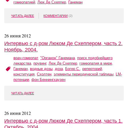
гомеопатией
,
Люк Де Схеппер
,
Ганеман
ЧИТАТЬ ДАЛЕЕ
КОММЕНТАРИИ
(2)
26 июня 2012
Интервью с д-ром Люком Де Схеппером, часть 2.
Ноябрь, 2004.
врач-гомеопат
,
"Органон" Ганемана
,
поиск подобнейшего
лекарства
,
прувинг
,
Люк Де Схеппер
,
гомеопатия в мире
,
Ганеман
,
водные дозы
,
доза
,
Богер С.
,
реперторий
,
конституция
,
Схолтен
,
элементы периодической таблицы
,
LM-
потенции
,
фон Беннингхаузен
ЧИТАТЬ ДАЛЕЕ
26 июня 2012
Интервью c д-ром Люком Де Схеппером, часть 1.
Октябрь, 2004.