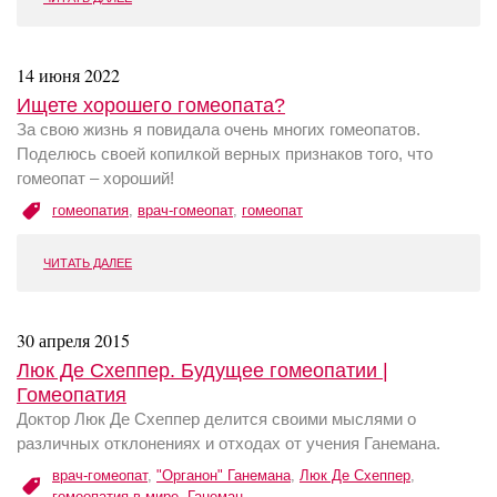
14 июня 2022
Ищете хорошего гомеопата?
За свою жизнь я повидала очень многих гомеопатов.
Поделюсь своей копилкой верных признаков того, что
гомеопат – хороший!
гомеопатия
,
врач-гомеопат
,
гомеопат
ЧИТАТЬ ДАЛЕЕ
30 апреля 2015
Люк Де Схеппер. Будущее гомеопатии |
Гомеопатия
Доктор Люк Де Схеппер делится своими мыслями о
различных отклонениях и отходах от учения Ганемана.
врач-гомеопат
,
"Органон" Ганемана
,
Люк Де Схеппер
,
гомеопатия в мире
,
Ганеман