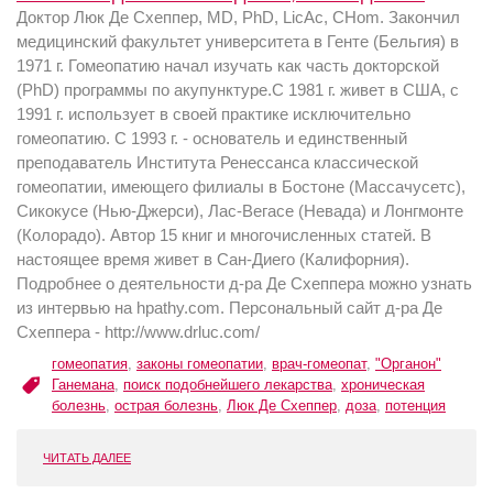
Доктор Люк Де Схеппер, MD, PhD, LicAc, CHom. Закончил
медицинский факультет университета в Генте (Бельгия) в
1971 г. Гомеопатию начал изучать как часть докторской
(PhD) программы по акупунктуре.С 1981 г. живет в США, с
1991 г. использует в своей практике исключительно
гомеопатию. С 1993 г. - основатель и единственный
преподаватель Института Ренессанса классической
гомеопатии, имеющего филиалы в Бостоне (Массачусетс),
Сикокусе (Нью-Джерси), Лас-Вегасе (Невада) и Лонгмонте
(Колорадо). Автор 15 книг и многочисленных статей. В
настоящее время живет в Сан-Диего (Калифорния).
Подробнее о деятельности д-ра Де Схеппера можно узнать
из интервью на hpathy.com. Персональный сайт д-ра Де
Схеппера - http://www.drluc.com/
гомеопатия
,
законы гомеопатии
,
врач-гомеопат
,
"Органон"
Ганемана
,
поиск подобнейшего лекарства
,
хроническая
болезнь
,
острая болезнь
,
Люк Де Схеппер
,
доза
,
потенция
ЧИТАТЬ ДАЛЕЕ