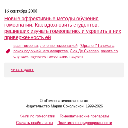
16 сентября 2008
Новые эффективные методы обучения
гомеопатии. Как вдохновить студентов,
решивших изучать гомеопатию, и укрепить в них
приверженность ей
врач-гомеопат
,
лечение гомеопатией
,
"Органон" Ганемана
,
поиск подобнейшего лекарства
,
Люк Де Схеппер
,
работа со
случаем
,
изучение гомеопатии
,
пациент
ЧИТАТЬ ДАЛЕЕ
© «Гомеопатическая книга»
Издательство Марии Сокольской, 1999-2026
Книги по гомеопатии
Гомеопатические препараты
Скачать прайс-листы
Политика конфиденциальности