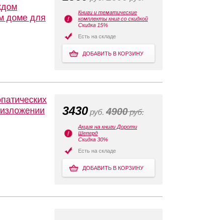
ждом
Книги и тематические
м доме для
комплекты книг со скидкой
Скидка 15%
Есть на складе
ДОБАВИТЬ В КОРЗИНУ
опатических
3430
 изложении
4900
руб.
руб.
Акция на книги Дороти
Шеперд
Скидка 30%
Есть на складе
ДОБАВИТЬ В КОРЗИНУ