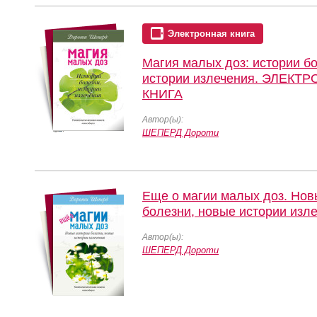
Электронная книга
Магия малых доз: истории б
истории излечения. ЭЛЕКТ
КНИГА
Автор(ы):
ШЕПЕРД Дороти
Еще о магии малых доз. Нов
болезни, новые истории изл
Автор(ы):
ШЕПЕРД Дороти