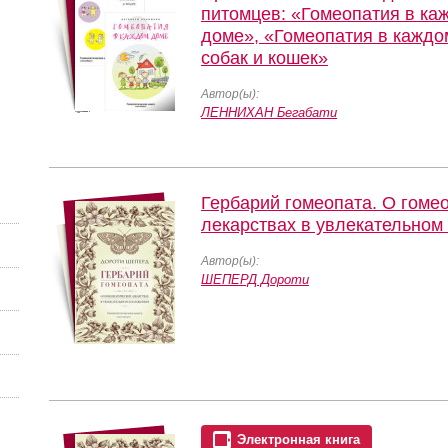
питомцев: «Гомеопатия в ка
доме», «Гомеопатия в каждо
собак и кошек»
Автор(ы):
ЛЕННИХАН Бегабати
Гербарий гомеопата. О гоме
лекарствах в увлекательном
Автор(ы):
ШЕПЕРД Дороти
Электронная книга