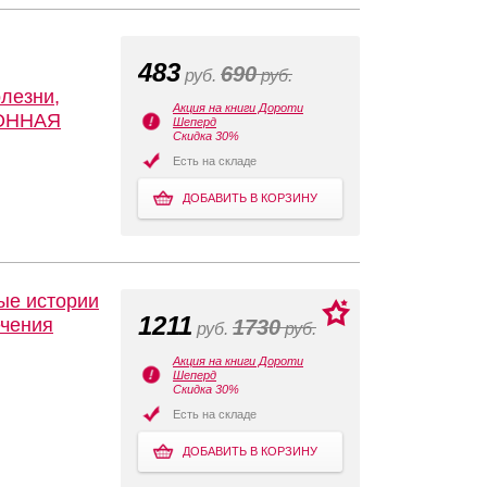
483
690
руб.
руб.
олезни,
Акция на книги Дороти
РОННАЯ
Шеперд
Скидка 30%
Есть на складе
ДОБАВИТЬ В КОРЗИНУ
ые истории
1211
ечения
1730
руб.
руб.
Акция на книги Дороти
Шеперд
Скидка 30%
Есть на складе
ДОБАВИТЬ В КОРЗИНУ