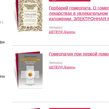
Гербарий гомеопата. О гоме
лекарствах в увлекательном
изложении. ЭЛЕКТРОННАЯ 
и с
Автор(ы):
ШЕПЕРД Дороти
дра
Гомеопатия при первой пом
Автор(ы):
ШЕПЕРД Дороти
tina