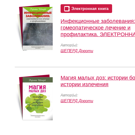
Электронная книга
Инфекционные заболевания
гомеопатическое лечение и
профилактика. ЭЛЕКТРОНН
Автор(ы):
ШЕПЕРД Дороти
Магия малых доз: истории б
истории излечения
Автор(ы):
ШЕПЕРД Дороти