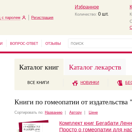
Избранное
0
шт.
Количество:
К
 с паролем
Регистрация
С
О
ЬИ
ВОПРОС-ОТВЕТ
ОТЗЫВЫ
Каталог книг
Каталог лекарств
ВСЕ КНИГИ
НОВИНКИ
БЕ
Книги по гомеопатии от издательства 
Сортировать по:
Названию
|
Автору
|
Цене
Комплект книг Бегабати Ленн
Просто о гомеопатии для на