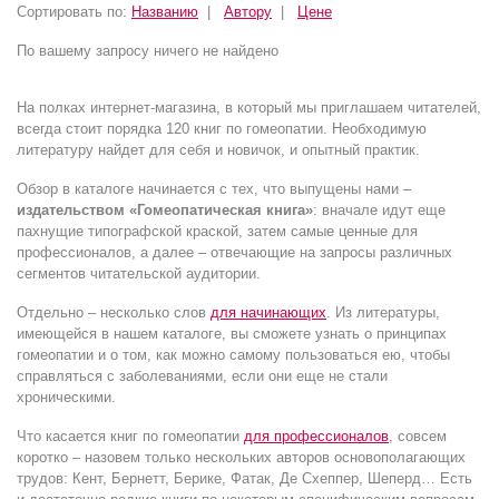
Сортировать по:
Названию
|
Автору
|
Цене
По вашему запросу ничего не найдено
На полках интернет-магазина, в который мы приглашаем читателей,
всегда стоит порядка 120 книг по гомеопатии. Необходимую
литературу найдет для себя и новичок, и опытный практик.
Обзор в каталоге начинается с тех, что выпущены нами –
издательством «Гомеопатическая книга»
: вначале идут еще
пахнущие типографской краской, затем самые ценные для
профессионалов, а далее – отвечающие на запросы различных
сегментов читательской аудитории.
Отдельно – несколько слов
для начинающих
. Из литературы,
имеющейся в нашем каталоге, вы сможете узнать о принципах
гомеопатии и о том, как можно самому пользоваться ею, чтобы
справляться с заболеваниями, если они еще не стали
хроническими.
Что касается книг по гомеопатии
для профессионалов
, совсем
коротко – назовем только нескольких авторов основополагающих
трудов: Кент, Бернетт, Берике, Фатак, Де Схеппер, Шеперд… Есть