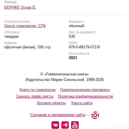
Автор:
БЕРИКЕ Оскар Е.
Издательство:
Формат:
Центр гомеопатии, СПб
обычный
Обложка:
Вес (в граммах):
твердая
530
Бумага:
ISBN:
офсетная (белая), 336 стр.
978-5-89179-072-8
Год издания:
2023
© «Гомеопатическая книга»
Издательство Марии Сокольской, 1999-2026
Книги по гомеопатии
Гомеопатические препараты
Скачать прайс-листы
Политика конфиденциальности
Договор оферты
Карта сайта
Создание и продвижение сайта
—