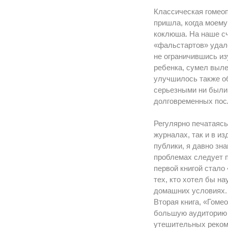
Классическая гомеоп
пришла, когда моему
коклюша. На наше сч
«фальстартов» удало
не ограничившись и
ребенка, сумел выле
улучшилось также об
серьезными ни были 
долговременных пос
Регулярно печатаяс
журналах, так и в и
публики, я давно зн
проблемах следует п
первой книгой стало
тех, кто хотел бы н
домашних условиях. 
Вторая книга, «Гоме
большую аудиторию 
утешительных рекоме