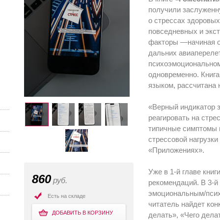
получили заслуженну
о стрессах здоровых
повседневных и экс
факторы —начиная о
дальних авиапереле
психоэмоциональном 
одновременно. Книга
языком, рассчитана
«Верный индикатор 
реаги­ровать на стр
типичные симп­томы 
стрессовой нагрузки
«Приложениях».
Уже в 1-й главе кни
860
руб.
рекомендаций. В 3-й
эмоциональным/псих
Есть на складе
читатель найдет кон
ДОБАВИТЬ В КОРЗИНУ
делать», «Чего дела