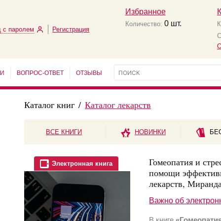
Избранное
0
шт.
Количество:
К
 с паролем
Регистрация
С
О
ЬИ
ВОПРОС-ОТВЕТ
ОТЗЫВЫ
Каталог книг
/
Каталог лекарств
ВСЕ КНИГИ
НОВИНКИ
БЕ
Гомеопатия и стре
Электронная книга
помощи эффективн
лекарств, Миран
Важно об электрон
В книге
«Гомеопатия