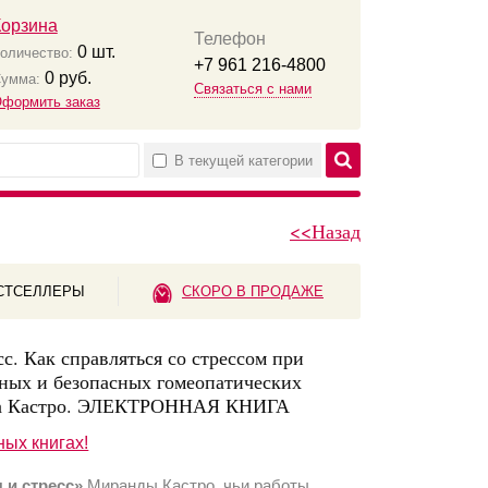
Корзина
Телефон
0
шт.
оличество:
+7 961 216-4800
0
руб.
умма:
Связаться с нами
формить заказ
В текущей категории
<<Назад
СТСЕЛЛЕРЫ
СКОРО В ПРОДАЖЕ
сс. Как справляться со стрессом при
ых и безопасных гомеопатических
да Кастро. ЭЛЕКТРОННАЯ КНИГА
ных книгах!
 и стресс»
Миранды Кастро, чьи работы