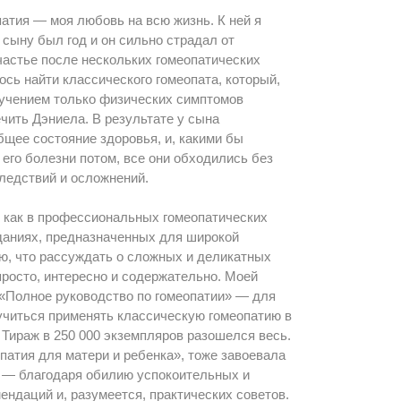
атия — моя любовь на всю жизнь. К ней я
 сыну был год и он сильно страдал от
астье после нескольких гомеопатических
сь найти классического гомеопата, который,
зучением только физических симптомов
чить Дэниела. В результате у сына
щее состояние здоровья, и, какими бы
его болезни потом, все они обходились без
ледствий и осложнений.
ь как в профессиональных гомеопатических
зданиях, предназначенных для широкой
аю, что рассуждать о сложных и деликатных
росто, интересно и содержательно. Моей
 «Полное руководство по гомеопатии» — для
аучиться применять классическую гомеопатию в
Тираж в 250 000 экземпляров разошелся весь.
опатия для матери и ребенка», тоже завоевала
— благодаря обилию успокоительных и
ндаций и, разумеется, практических советов.