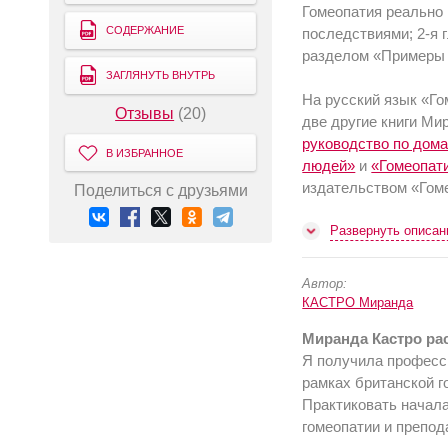
Гомеопатия реально 
СОДЕРЖАНИЕ
последствиями; 2-я 
разделом «Примеры 
ЗАГЛЯНУТЬ ВНУТРЬ
На русский язык «Го
Отзывы
(20)
две другие книги М
руководство по дом
В ИЗБРАННОЕ
людей»
и
«Гомеопати
издательством «Гоме
Поделиться с друзьями
Развернуть описан
Автор:
КАСТРО Миранда
Миранда Кастро рас
Я получила професс
рамках британской 
Практиковать начала 
гомеопатии и препод