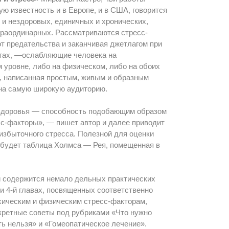
ю известность и в Европе, и в США, говорится
 и нездоровых, единичных и хронических,
траординарных. Рассматриваются стресс-
т предательства и заканчивая джетлагом при
тах, —ослабляющие человека на
уровне, либо на физическом, либо на обоих
, написанная простым, живым и образным
 на самую широкую аудиторию.
здоровья — способность подобающим образом
есс-факторы», — пишет автор и далее приводит
избыточного стресса. Полезной для оценки
 будет таблица Холмса — Рея, помещенная в
ги содержится немало дельных практических
 и 4-й главах, посвященных соответственно
ическим и физическим стресс-факторам,
кретные советы под рубриками «Что нужно
ть нельзя» и «Гомеопатическое лечение».