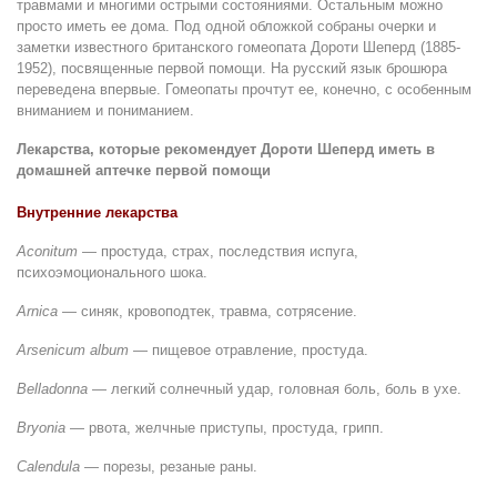
травмами и многими острыми состояниями. Остальным можно
просто иметь ее дома. Под одной обложкой собраны очерки и
заметки известного британского гомеопата Дороти Шеперд (1885-
1952), посвященные первой помощи. На русский язык брошюра
переведена впервые. Гомеопаты прочтут ее, конечно, с особенным
вниманием и пониманием.
Лекарства, которые рекомендует Дороти Шеперд иметь в
домашней аптечке первой помощи
Внутренние лекарства
Aconitum
— простуда, страх, последствия испуга,
психоэмоционального шока.
Arnica
— синяк, кровоподтек, травма, сотрясение.
Arsenicum album
— пищевое отравление, простуда.
Belladonna
— легкий солнечный удар, головная боль, боль в ухе.
Bryonia
— рвота, желчные приступы, простуда, грипп.
Calendula
— порезы, резаные раны.