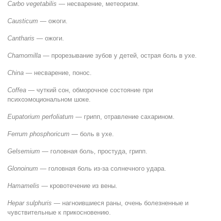
Carbo vegetabilis
— несварение, метеоризм.
Causticum
— ожоги.
Cantharis
— ожоги.
Chamomilla
— прорезывание зубов у детей, острая боль в ухе.
China
— несварение, понос.
Coffea
— чуткий сон, обморочное состояние при
психоэмоциональном шоке.
Eupatorium perfoliatum
— грипп, отравление сахарином.
Ferrum phosphoricum
— боль в ухе.
Gelsemium
— головная боль, простуда, грипп.
Glonoinum
— головная боль из-за солнечного удара.
Hamamelis
— кровотечение из вены.
Hepar sulphuris
— нагноившиеся раны, очень болезненные и
чувствительные к прикосновению.