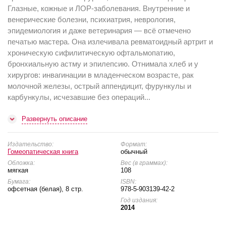
Глазные, кожные и ЛОР-заболевания. Внутренние и
венерические болезни, психиатрия, неврология,
эпидемиология и даже ветеринария — всё отмечено
печатью мастера. Она излечивала ревматоидный артрит и
хроническую сифилитическую офтальмопатию,
бронхиальную астму и эпилепсию. Отнимала хлеб и у
хирургов: инвагинации в младенческом возрасте, рак
молочной железы, острый аппендицит, фурункулы и
карбункулы, исчезавшие без операций...
Развернуть описание
Издательство:
Формат:
Гомеопатическая книга
обычный
Обложка:
Вес (в граммах):
мягкая
108
Бумага:
ISBN:
офсетная (белая), 8 стр.
978-5-903139-42-2
Год издания:
2014