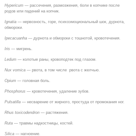
Hypericum
— рассечения, размозжения, боли в копчике после
родов или падений на копчик.
Ignatia
— нервозность, горе, психоэмоциональный шок, дурнота,
обмороки.
Ipecacuanha
— дурнота и обмороки с тошнотой, кровотечения.
Iris
— мигрень.
Ledum
— колотые раны, кровоподтек под глазом.
Nux vomica
— рвота, в том числе рвота с желчью.
Opium
— головная боль.
Phosphorus
— кровотечения, удаление зубов.
Pulsatilla
— несварение от жирного, простуда от промокания ног.
Rhus toxicodendron
— растяжения.
Ruta
— травмы надкостницы, костей.
Silica
— нагноение.