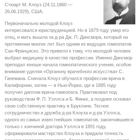
Стюарт М. Клоуз (24.11.1860 —
26.06.1929), США.
Первоначально молодой Клоуз
интересовался юриспруденцией. Но в 1879 году умер его
отец, и мать вышла за д-ра Дж. П. Динсмора, который на
протяжении многих лет был одним из ведущих гомеопатов
Сан-Франциско. Это привело к тому, что молодой человек
выбрал медицину в качестве профессии. Именно Динсмор
преподал юноше начала гомеопатического учения, особое
внимание уделяя «Органону врачебного искусства» С.
Ганемана. Сначала Клоуз обучался профессии врача в
Калифорнии, затем — в Нью-Йорке, где в 1885 году
получил диплом врача-гомеопата. Практиковал под
руководством Ф. П. Уэллса и Б. Финке, а позднее основал
свою собственную практику в Бруклине. Тесное
сотрудничество и дружба д-ра Клоуза и д-ра Уэллса,
одного из самых известнейших гомеопатов, закончившиеся
только с кончиной доктора Уэллса в 1891 году,
сформировали мастерство Клоуза и придали точность