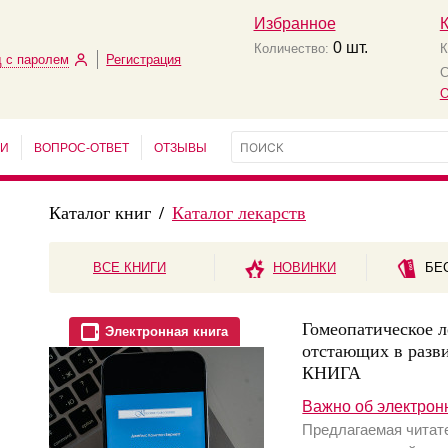
Избранное
0
шт.
Количество:
К
 с паролем
Регистрация
С
О
ЬИ
ВОПРОС-ОТВЕТ
ОТЗЫВЫ
Каталог книг
/
Каталог лекарств
ВСЕ КНИГИ
НОВИНКИ
БЕ
Гомеопатическое 
Электронная книга
отстающих в раз
КНИГА
Важно об электрон
Предлагаемая читат