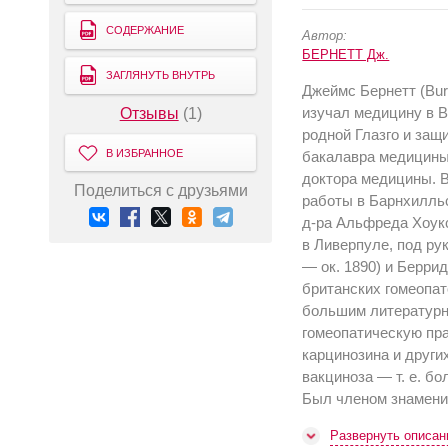
СОДЕРЖАНИЕ
Автор:
БЕРНЕТТ Дж.
ЗАГЛЯНУТЬ ВНУТРЬ
Джеймс Бернетт (Burn
изучал медицину в В
Отзывы
(1)
родной Глазго и защ
В ИЗБРАННОЕ
бакалавра медицин
доктора медицины. В
Поделиться с друзьями
работы в Барнхилльс
д-ра Альфреда Хоукс
в Ливерпуле, под ру
— ок. 1890) и Берри
британских гомеопато
большим литературн
гомеопатическую пра
карцинозина и други
вакциноза — т. е. бо
Был членом знаменит
Развернуть описан