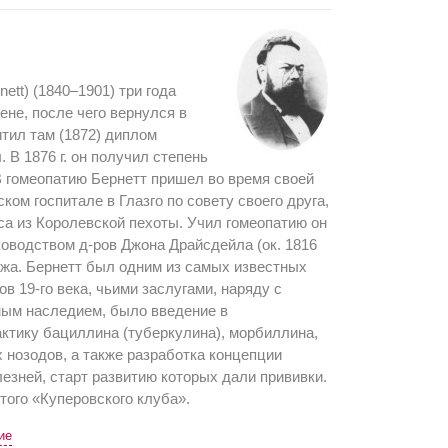
ett) (1840–1901) три года
ене, после чего вернулся в
итил там (1872) диплом
ы. В
1876 г
. он получил степень
 гомеопатию Бернетт пришел во время своей
ком госпитале в Глазго по совету своего друга,
а из Королевской пехоты. Учил гомеопатию он
ководством д-ров Джона Драйсдейла (ок. 1816
джа. Бернетт был одним из самых известных
в 19-го века, чьими заслугами, наряду с
ым наследием, было введение в
ктику бациллина (туберкулина), морбиллина,
х нозодов, а также разработка концепции
лезней, старт развитию которых дали прививки.
ого «Куперовского клуба».
ие