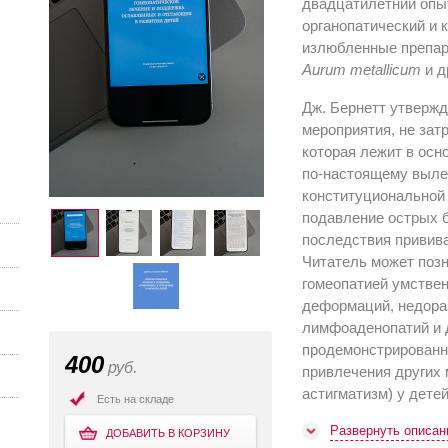
двадцатилетний опы
органопатический и
излюбленные препар
Aurum metallicum
и д
Дж. Бернетт утвержд
мероприятия, не за
которая лежит в осн
по-настоящему выле
конституциональной 
подавление острых 
последствия привива
Читатель может поз
гомеопатией умствен
деформаций, недораз
лимфоаденопатий и 
продемонстрированно
400
руб.
привлечения других 
астигматизм) у дете
Есть на складе
Развернуть описан
ДОБАВИТЬ В КОРЗИНУ