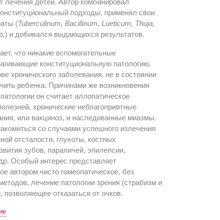
т лечения детей. Автор комбинировал
 конституциональный подходы, применял свои
аты (
Tuberculinum, Bacillinum, Lueticum, Thuja,
р.) и добивался выдающихся результатов.
ает, что никакие вспомогательные
трагивающие конституциональную патологию,
ове хронического заболевания, не в состоянии
чить ребенка. Причинами же возникновения
патологии он считает аллопатическое
болезней, хронические неблагоприятные
ния, или вакциноз, и наследованные миазмы.
накомиться со случаями успешного излечения
ной отсталости, глухоты, костных
вития зубов, параличей, эпилепсии,
др. Особый интерес представляет
е автором чисто гомеопатическое, без
методов, лечение патологии зрения (страбизм и
й, позволяющее отказаться от очков.
ие