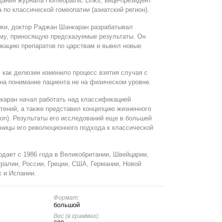
дания журнала Homeopathic Links, вице-президент
по классической гомеопатии (азиатский регион).
тики, доктор Раджан Шанкаран разрабатывал
му, приносящую предсказуемые результаты. Он
кацию препаратов по царствам и вывел новые
, как делюзии изменило процесс взятия случая с
 на понимание пациента не на физическом уровне.
нкаран начал работать над классификацией
стений, а также представил концепцию жизненного
ion). Результаты его исследований еще в большей
аницы его революционного подхода к классической
дает с 1986 года в Великобритании, Швейцарии,
тралии, России, Греции, США, Германии, Новой
 и Испании.
Формат:
большой
Вес (в граммах):