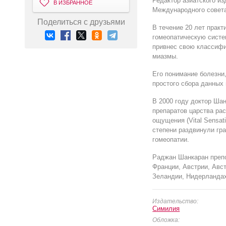
Редактор азиатского из
В ИЗБРАННОЕ
Международного совета 
Поделиться с друзьями
В течение 20 лет прак
гомеопатическую систе
привнес свою классифи
миазмы.
Его понимание болезни
простого сбора данных
В 2000 году доктор Ша
препаратов царства ра
ощущения (Vital Sensat
степени раздвинули гр
гомеопатии.
Раджан Шанкаран препо
Франции, Австрии, Авс
Зеландии, Нидерландах
Издательство:
Симилия
Обложка: