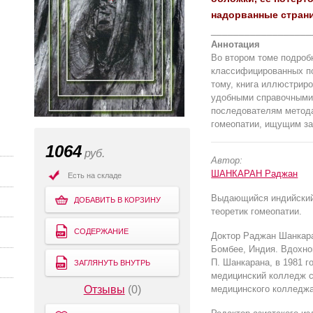
надорванные страни
__________________
Аннотация
Во втором томе подробн
классифицированных по
тому, книга иллюстрир
удобными справочными
последователям метода
гомеопатии, ищущим з
1064
руб.
Автор:
ШАНКАРАН Раджан
Есть на складе
Выдающийся индийский 
ДОБАВИТЬ В КОРЗИНУ
теоретик гомеопатии.
СОДЕРЖАНИЕ
Доктор Раджан Шанкара
Бомбее, Индия. Вдохно
П. Шанкарана, в 1981 
ЗАГЛЯНУТЬ ВНУТРЬ
медицинский колледж с
Отзывы
(0)
медицинского колледжа