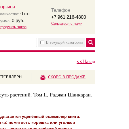
Корзина
Телефон
0
шт.
оличество:
+7 961 216-4800
0
руб.
умма:
Связаться с нами
формить заказ
В текущей категории
<<Назад
СТСЕЛЛЕРЫ
СКОРО В ПРОДАЖЕ
уть растений. Том II, Раджан Шанкаран.
длагается уценённый экземпляр книги.
ки: помятость корешка или уголков
сть, пятно от типографской краски,