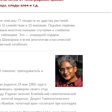
цы, следы клея и т.д.
________________________________________________________
о описаны 77 лекарств из царства растений,
 11 семействам и 10 миазмам. Подобно первому
ована многочисленными случаями и снабжена
 таблицами. Это — очередной подарок
 Шанкарана и всем апологетам классической
аветный
simillimum
.
гомеопат, преподаватель и
н родился 24 мая 1960 года в
вившись примером своего отца
году Раджан окончил Бомбейский гомеопатический
 золотой медалью. Доцент Гомеопатического
 Мумбая, почетный врач госпиталя при колледже.