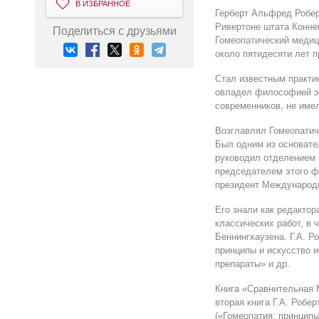
В ИЗБРАННОЕ
Герберт Альфред Роберт
Ривертоне штата Конне
Поделиться с друзьями
Гомеопатический медиц
около пятидесяти лет 
Стал известным практи
овладел философией эт
современников, не име
Возглавлял Гомеопатич
Был одним из основате
руководил отделением 
председателем этого ф
президент Международн
Его знали как редактор
классических работ, в 
Беннингхаузена. Г.А. Р
принципы и искусство 
препараты» и др.
Книга «Сравнительная 
вторая книга Г.А. Робе
(«Гомеопатия: принцип