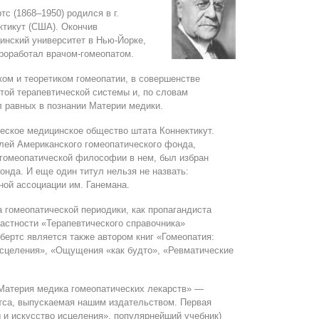
с (1868–1950) родился в г.
ктикут (США). Окончив
инский университет в Нью-Йорке,
проработал врачом-гомеопатом.
ком и теоретиком гомеопатии, в совершенстве
ой терапевтической системы и, по словам
л равных в познании Материи медики.
еское медицинское общество штата Коннектикут.
лей Американского гомеопатического фонда,
гомеопатической философии в нем, был избран
онда. И еще один титул нельзя не назвать:
ой ассоциации им. Ганемана.
а гомеопатической периодики, как пропагандиста
частности «Терапевтического справочника»
обертс является также автором книг «Гомеопатия:
исцеления», «Ощущения «как будто», «Ревматические
Материя медика гомеопатических лекарств» —
ртса, выпускаемая нашим издательством. Первая
ы и искусство исцеления», популярнейший учебник)