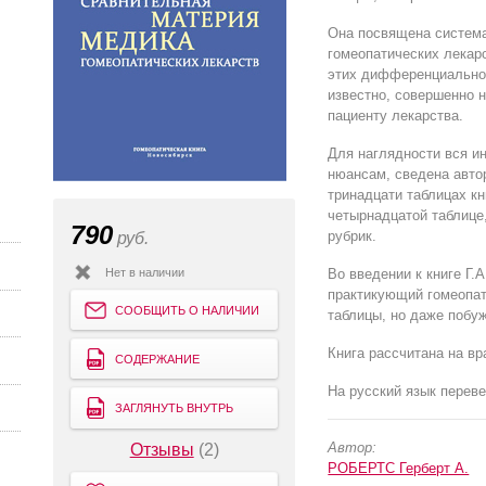
Она посвящена система
гомеопатических лекар
этих дифференциально-
известно, совершенно 
пациенту лекарства.
Для наглядности вся и
нюансам, сведена авто
тринадцати таблицах кн
четырнадцатой таблице
790
рубрик.
руб.
Нет в наличии
Во введении к книге Г.
практикующий гомеопат
СООБЩИТЬ О НАЛИЧИИ
таблицы, но даже побуж
Книга рассчитана на в
СОДЕРЖАНИЕ
На русский язык перев
ЗАГЛЯНУТЬ ВНУТРЬ
Автор:
Отзывы
(2)
РОБЕРТС Герберт А.