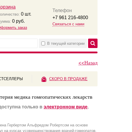
Корзина
Телефон
0
шт.
оличество:
+7 961 216-4800
0
руб.
умма:
Связаться с нами
формить заказ
В текущей категории
<<Назад
СТСЕЛЛЕРЫ
СКОРО В ПРОДАЖЕ
терия медика гомеопатических лекарств
доступна только в
электронном виде
.
лена Гербертом Альфредом Робертсом на основе
ал на курсах усовершенствования врачей-гомеопатов.