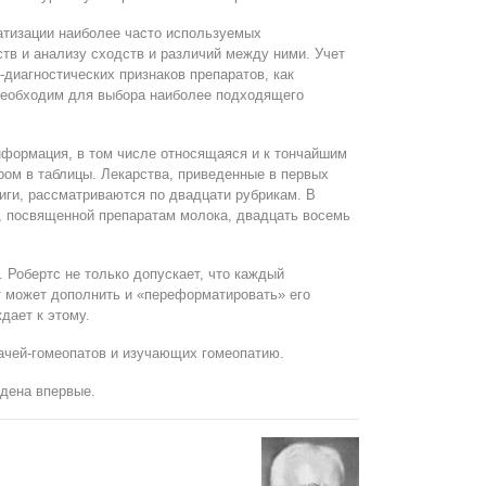
тизации наиболее часто используемых
ств и анализу сходств и различий между ними. Учет
диагностических признаков препаратов, как
необходим для выбора наиболее подходящего
нформация, в том числе относящаяся и к тончайшим
ром в таблицы. Лекарства, приведенные в первых
иги, рассматриваются по двадцати рубрикам. В
, посвященной препаратам молока, двадцать восемь
А. Робертс не только допускает, что каждый
 может дополнить и «переформатировать» его
дает к этому.
рачей-гомеопатов и изучающих гомеопатию.
едена впервые.