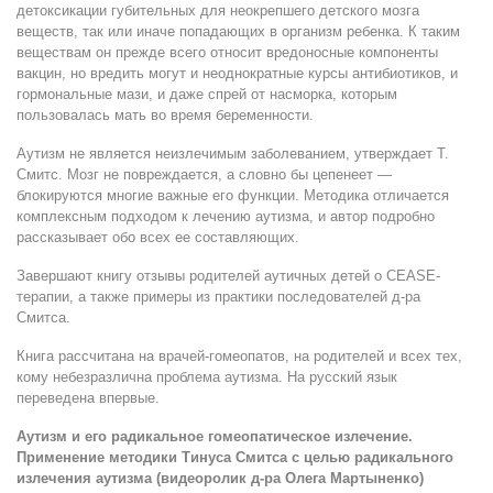
детоксикации губительных для неокрепшего детского мозга
веществ, так или иначе попадающих в организм ребенка. К таким
веществам он прежде всего относит вредоносные компоненты
вакцин, но вредить могут и неоднократные курсы антибиотиков, и
гормональные мази, и даже спрей от насморка, которым
пользовалась мать во время беременности.
Аутизм не является неизлечимым заболеванием, утверждает Т.
Смитс. Мозг не повреждается, а словно бы цепенеет —
блокируются многие важные его функции. Методика отличается
комплексным подходом к лечению аутизма, и автор подробно
рассказывает обо всех ее составляющих.
Завершают книгу отзывы родителей аутичных детей о CEASE-
терапии, а также примеры из практики последователей д-ра
Смитса.
Книга рассчитана на врачей-гомеопатов, на родителей и всех тех,
кому небезразлична проблема аутизма. На русский язык
переведена впервые.
Аутизм и его радикальное гомеопатическое излечение.
Применение методики Тинуса Смитса с целью радикального
излечения аутизма
(видеоролик д-ра Олега Мартыненко)