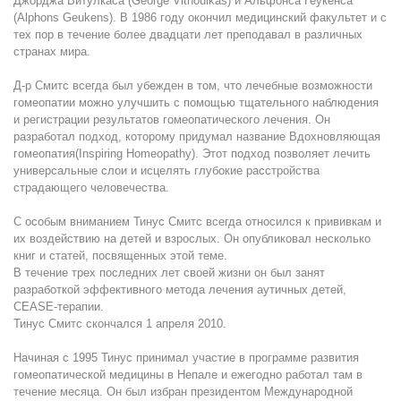
Джорджа Витулкаса (George Vithoulkas) и Альфонса Геукенса
(Alphons Geukens). В 1986 году окончил медицинский факультет и с
тех пор в течение более двадцати лет преподавал в различных
странах мира.
Д-р Смитс всегда был убежден в том, что лечебные возможности
гомеопатии можно улучшить с помощью тщательного наблюдения
и регистрации результатов гомеопатического лечения. Он
разработал подход, которому придумал название Вдохновляющая
гомеопатия(Inspiring Homeopathy). Этот подход позволяет лечить
универсальные слои и исцелять глубокие расстройства
страдающего человечества.
С особым вниманием Тинус Смитс всегда относился к прививкам и
их воздействию на детей и взрослых. Он опубликовал несколько
книг и статей, посвященных этой теме.
В течение трех последних лет своей жизни он был занят
разработкой эффективного метода лечения аутичных детей,
CEASE-терапии.
Тинус Смитс скончался 1 апреля 2010.
Начиная с 1995 Тинус принимал участие в программе развития
гомеопатической медицины в Непале и ежегодно работал там в
течение месяца. Он был избран президентом Международной