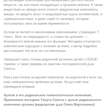
детоксикации губительных для неокрепшего детского мозга
веществ, так или иначе попадающих в организм ребенка. К таким
веществам он прежде всего относит вредоносные компоненты
вакцин, но вредить могут и неоднократные курсы антибиотиков, и
гормональные мази, и даже спрей от насморка, которым
пользовалась мать во время беременности.
Аутизм не является неизлечимым заболеванием, утверждает Т.
Смитс. Мозг не повреждается, а словно бы цепенеет —
блокируются многие важные его функции. Методика отличается
комплексным подходом к лечению аутизма, и автор подробно
рассказывает обо всех ее составляющих.
Завершают книгу отзывы родителей аутичных детей о CEASE-
терапии, а также примеры из практики последователей д-ра
Смитса.
Книга рассчитана на врачей-гомеопатов, на родителей и всех тех,
кому небезразлична проблема аутизма. На русский язык
переведена впервые.
Аутизм и его радикальное гомеопатическое излечение.
Применение методики Тинуса Смитса с целью радикального
излечения аутизма
(видеоролик д-ра Олега Мартыненко)