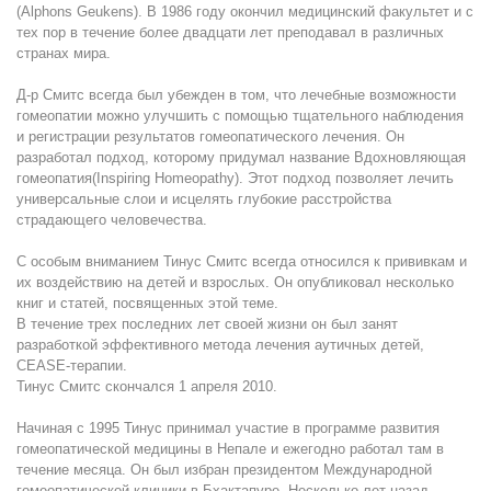
(Alphons Geukens). В 1986 году окончил медицинский факультет и с
тех пор в течение более двадцати лет преподавал в различных
странах мира.
Д-р Смитс всегда был убежден в том, что лечебные возможности
гомеопатии можно улучшить с помощью тщательного наблюдения
и регистрации результатов гомеопатического лечения. Он
разработал подход, которому придумал название Вдохновляющая
гомеопатия(Inspiring Homeopathy). Этот подход позволяет лечить
универсальные слои и исцелять глубокие расстройства
страдающего человечества.
С особым вниманием Тинус Смитс всегда относился к прививкам и
их воздействию на детей и взрослых. Он опубликовал несколько
книг и статей, посвященных этой теме.
В течение трех последних лет своей жизни он был занят
разработкой эффективного метода лечения аутичных детей,
CEASE-терапии.
Тинус Смитс скончался 1 апреля 2010.
Начиная с 1995 Тинус принимал участие в программе развития
гомеопатической медицины в Непале и ежегодно работал там в
течение месяца. Он был избран президентом Международной
гомеопатической клиники в Бхактапуре. Несколько лет назад