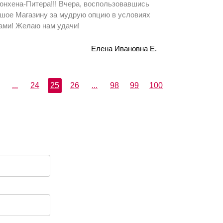
юнхена-Питера!!! Вчера, воспользовавшись
ьшое Магазину за мудрую опцию в условиях
вами! Желаю нам удачи!
Елена Ивановна Е.
...
24
25
26
...
98
99
100