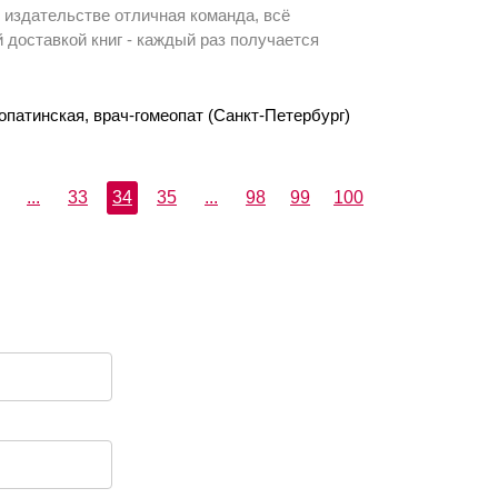
 в издательстве отличная команда, всё
 доставкой книг - каждый раз получается
опатинская, врач-гомеопат (Санкт-Петербург)
...
33
34
35
...
98
99
100