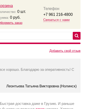
Корзина
Телефон
0
шт.
оличество:
+7 961 216-4800
0
руб.
умма:
Связаться с нами
формить заказ
Добавить свой отзыв
все хорошо. Благодарю за оперативность! С
Леонтьева Татьяна Викторовна (Нолинск)
 Быстрая доставка даже в Грузию. И раньше
ак быстро не получал
заказ
никогда. Хорошо