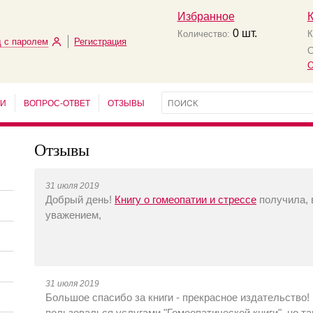
Избранное
0
шт.
Количество:
К
 с паролем
Регистрация
С
О
ЬИ
ВОПРОС-ОТВЕТ
ОТЗЫВЫ
Отзывы
31 июля 2019
Добрый день!
Книгу о гомеопатии и стрессе
получила, 
уважением,
31 июля 2019
Большое спасибо за книги - прекрасное издательство!
пользовалься услугами "Гомеопатической книги", но т