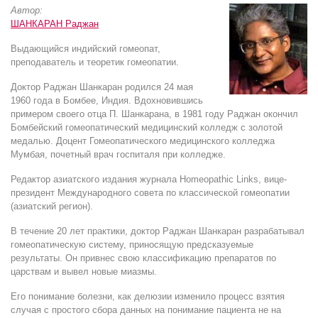
Автор:
ШАНКАРАН Раджан
Выдающийся индийский гомеопат,
преподаватель и теоретик гомеопатии.
Доктор Раджан Шанкаран родился 24 мая
1960 года в Бомбее, Индия. Вдохновившись
примером своего отца П. Шанкарана, в 1981 году Раджан окончил
Бомбейский гомеопатический медицинский колледж с золотой
медалью. Доцент Гомеопатического медицинского колледжа
Мумбая, почетный врач госпиталя при колледже.
Редактор азиатского издания журнала Homeopathic Links, вице-
президент Международного совета по классической гомеопатии
(азиатский регион).
В течение 20 лет практики, доктор Раджан Шанкаран разрабатывал
гомеопатическую систему, приносящую предсказуемые
результаты. Он привнес свою классификацию препаратов по
царствам и вывел новые миазмы.
Его понимание болезни, как делюзии изменило процесс взятия
случая с простого сбора данных на понимание пациента не на