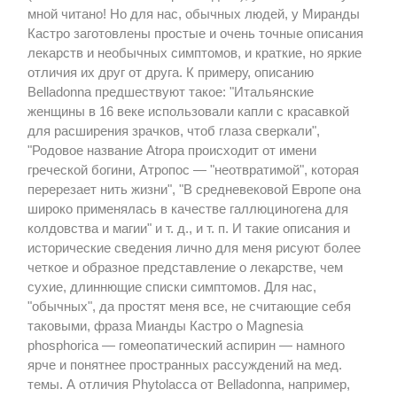
мной читано! Но для нас, обычных людей, у Миранды
Кастро заготовлены простые и очень точные описания
лекарств и необычных симптомов, и краткие, но яркие
отличия их друг от друга. К примеру, описанию
Belladonna предшествуют такое: "Итальянские
женщины в 16 веке использовали капли с красавкой
для расширения зрачков, чтоб глаза сверкали",
"Родовое название Atropa происходит от имени
греческой богини, Атропос — "неотвратимой", которая
перерезает нить жизни", "В средневековой Европе она
широко применялась в качестве галлюциногена для
колдовства и магии" и т. д., и т. п. И такие описания и
исторические сведения лично для меня рисуют более
четкое и образное представление о лекарстве, чем
сухие, длиннющие списки симптомов. Для нас,
"обычных", да простят меня все, не считающие себя
таковыми, фраза Мианды Кастро о Magnesia
phosphorica — гомеопатический аспирин — намного
ярче и понятнее пространных рассуждений на мед.
темы. А отличия Phytolacca от Belladonna, например,