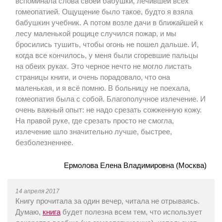
вспоминала слова своей бабушки, лечившей всех
гомеопатией. Ощущение было такое, будто я взяла
бабушкин учебник. А потом возле дачи в ближайшей к
лесу маленькой рощице случился пожар, и мы
бросились тушить, чтобы огонь не пошел дальше. И,
когда все кончилось, у меня были сгоревшие пальцы
на обеих руках. Это черное нечто не могло листать
страницы книги, и очень порадовало, что она
маленькая, и я всё помню. В больницу не поехала,
гомеопатия была с собой. Благополучное излечение. И
очень важный опыт: не надо срезать сожженную кожу.
На правой руке, где срезать просто не смогла,
излечение шло значительно лучше, быстрее,
безболезненнее.
Ермолова Елена Владимировна (Москва)
14 апреля 2017
Книгу прочитала за один вечер, читала не отрываясь.
Думаю,
книга
будет полезна всем тем, что использует