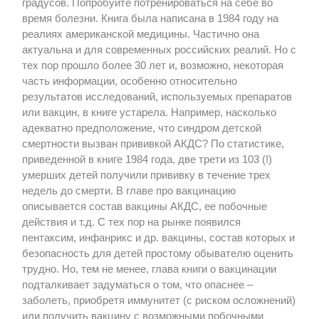
градусов. Попробуйте потренироваться на себе во
время болезни. Книга была написана в 1984 году на
реалиях американской медицины. Частично она
актуальна и для современных российских реалий. Но с
тех пор прошло более 30 лет и, возможно, некоторая
часть информации, особенно относительно
результатов исследований, используемых препаратов
или вакцин, в книге устарела. Например, насколько
адекватно предположение, что синдром детской
смертности вызван прививкой АКДС? По статистике,
приведенной в книге 1984 года, две трети из 103 (!)
умерших детей получили прививку в течение трех
недель до смерти. В главе про вакцинацию
описывается состав вакцины АКДС, ее побочные
действия и т.д. С тех пор на рынке появился
пентаксим, инфанрикс и др. вакцины, состав которых и
безопасность для детей простому обывателю оценить
трудно. Но, тем не менее, глава книги о вакцинации
подталкивает задуматься о том, что опаснее –
заболеть, приобретя иммунитет (с риском осложнений)
или получить вакцину с возможными побочными