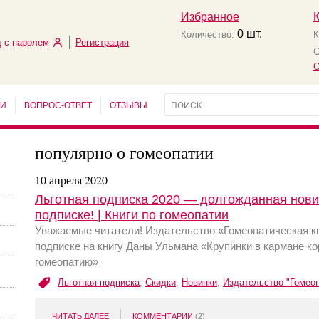
Избранное
0
шт.
Количество:
К
 с паролем
Регистрация
С
О
ЬИ
ВОПРОС-ОТВЕТ
ОТЗЫВЫ
популярно о гомеопатии
10 апреля 2020
Льготная подписка 2020 — долгожданная нови
подписке! | Книги по гомеопатии
Уважаемые читатели! Издательство «Гомеопатическая кн
подписке на книгу Даны Ульмана «Крупинки в кармане к
гомеопатию»
Льготная подписка
,
Скидки
,
Новинки
,
Издательство "Гомеоп
ЧИТАТЬ ДАЛЕЕ
КОММЕНТАРИИ
(2)