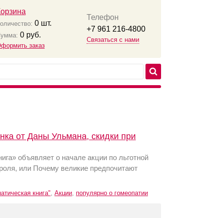
Корзина
Телефон
0
шт.
оличество:
+7 961 216-4800
0
руб.
умма:
Связаться с нами
формить заказ
нка от Даны Ульмана, скидки при
ига» объявляет о начале акции по льготной
ороля, или Почему великие предпочитают
атическая книга"
,
Акции
,
популярно о гомеопатии