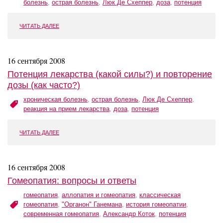
болезнь
,
острая болезнь
,
Люк Де Схеппер
,
доза
,
потенция
ЧИТАТЬ ДАЛЕЕ
16 сентября 2008
Потенция лекарства (какой силы?) и повторение
дозы (как часто?)
хроническая болезнь
,
острая болезнь
,
Люк Де Схеппер
,
реакция на прием лекарства
,
доза
,
потенция
ЧИТАТЬ ДАЛЕЕ
16 сентября 2008
Гомеопатия: вопросы и ответы
гомеопатия
,
аллопатия и гомеопатия
,
классическая
гомеопатия
,
"Органон" Ганемана
,
история гомеопатии
,
современная гомеопатия
,
Александр Коток
,
потенция