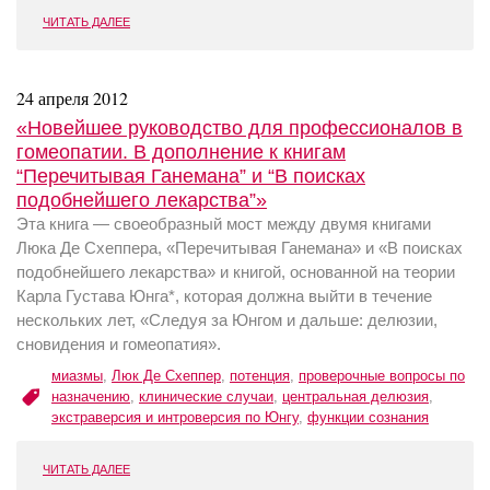
ЧИТАТЬ ДАЛЕЕ
24 апреля 2012
«Новейшее руководство для профессионалов в
гомеопатии. В дополнение к книгам
“Перечитывая Ганемана” и “В поисках
подобнейшего лекарства”»
Эта книга — своеобразный мост между двумя книгами
Люка Де Схеппера, «Перечитывая Ганемана» и «В поисках
подобнейшего лекарства» и книгой, основанной на теории
Карла Густава Юнга*, которая должна выйти в течение
нескольких лет, «Следуя за Юнгом и дальше: делюзии,
сновидения и гомеопатия».
миазмы
,
Люк Де Схеппер
,
потенция
,
проверочные вопросы по
назначению
,
клинические случаи
,
центральная делюзия
,
экстраверсия и интроверсия по Юнгу
,
функции сознания
ЧИТАТЬ ДАЛЕЕ