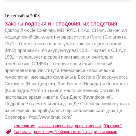
16 сентября 2008
Законы подобия и неподобия, их следствия
Доктор Люк Де Схеппер, MD, PhD, LicAc, CHom. Закончил
медицинский факультет университета в Генте (Бельгия) в
1971 г. Гомеопатию начал изучать как часть докторской
(PhD) программы по акупунктуре.С 1981 г. живет в США, с
1991 г. использует в своей практике исключительно
гомеопатию. С 1993 г. - основатель и единственный
преподаватель Института Ренессанса классической
гомеопатии, имеющего филиалы в Бостоне (Массачусетс),
Сикокусе (Нью-Джерси), Лас-Вегасе (Невада) и Лонгмонте
(Колорадо). Автор 15 книг и многочисленных статей. В
настоящее время живет в Сан-Диего (Калифорния).
Подробнее о деятельности д-ра Де Схеппера можно узнать
из интервью на hpathy.com. Персональный сайт д-ра Де
Схеппера - http://www.drluc.com/
гомеопатия
,
законы гомеопатии
,
врач-гомеопат
,
"Органон"
Ганемана
,
поиск подобнейшего лекарства
,
хроническая