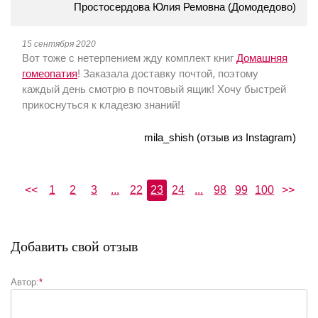
Простосердова Юлия Ремовна (Домодедово)
15 сентября 2020
Вот тоже с нетерпением жду комплект книг
Домашняя
гомеопатия
! Заказала доставку почтой, поэтому
каждый день смотрю в почтовый ящик! Хочу быстрей
прикоснуться к кладезю знаний!
mila_shish (отзыв из Instagram)
<<
1
2
3
...
22
23
24
...
98
99
100
>>
Добавить свой отзыв
Автор:
*