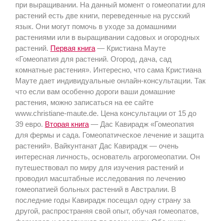
при выращивании. На данный момент о гомеопатии для
растений есть две книги, переведенные на русский
язык. Они могут помочь в уходе за домашними
растениями или в выращивании садовых и огородных
растений.
Первая книга
— Кристиана Мауте
«Гомеопатия для растений. Огород, дача, сад
комнатные растения». Интересно, что сама Кристиана
Мауте дает индивидуальные онлайн-консультации. Так
что если вам особенно дороги ваши домашние
растения, можно записаться на ее сайте
www.сhristiane-maute.de. Цена консультации от 15 до
39 евро.
Вторая книга
— Дас Кавирадж «Гомеопатия
для фермы и сада. Гомеопатическое лечение и защита
растений». Вайкунтанат Дас Кавирадж — очень
интересная личность, основатель агрогомеопатии. Он
путешествовал по миру для изучения растений и
проводил масштабные исследования по лечению
гомеопатией больных растений в Австралии. В
последние годы Кавирадж посещал одну страну за
другой, распространяя свой опыт, обучая гомеопатов,