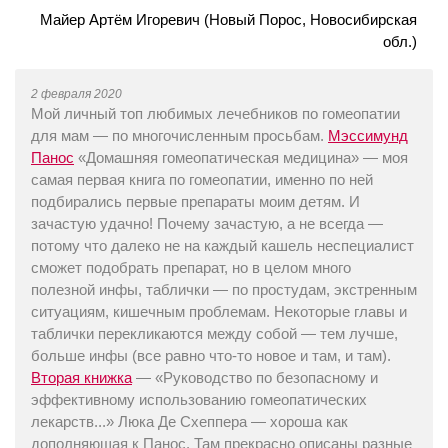
Майер Артём Игоревич (Новый Порос, Новосибирская
обл.)
2 февраля 2020
Мой личный топ любимых лечебников по гомеопатии
для мам — по многочисленным просьбам.
Мэссимунд
Панос
«Домашняя гомеопатическая медицина» — моя
самая первая книга по гомеопатии, именно по ней
подбирались первые препараты моим детям. И
зачастую удачно! Почему зачастую, а не всегда —
потому что далеко не на каждый кашель неспециалист
сможет подобрать препарат, но в целом много
полезной инфы, таблички — по простудам, экстренным
ситуациям, кишечным проблемам. Некоторые главы и
таблички перекликаются между собой — тем лучше,
больше инфы (все равно что-то новое и там, и там).
Вторая книжка
— «Руководство по безопасному и
эффективному использованию гомеопатических
лекарств...» Люка Де Схеппера — хороша как
дополняющая к Панос. Там прекрасно описаны разные