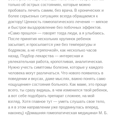
только об острых состояниях, которые можно
пробовать лечить самим, без врача. В хронических и
более серьезных ситуациях всегда обращаемся к
доктору! Ценность гомеопатического лечения — мягкое
и быстрое выздоровление без побочных эффектов.
«Само прошло» — говорят тогда люди, а я улыбаюсь.
После принятия нескольких крупинок ребенок
засыпает, и просыпается уже без температуры и
бодряком, а не «тряпочкой», как несколько часов
назад. Подбор лекарства — интересная и
увлекательная работа, кропотливая, аналитическая.
Нужно учесть симптомы болезни, которые у каждого
человека могут различаться. Что нового появилось в
поведении и вкусах, даже мыслях, важно понять само
«ощущение» состояния больного. Как маме, это проще
всего, ты сразу видишь, в чем изменился твой ребенок,
а вот себе подобрать препарат сложнее, на мой
взгляд. Хотя главное тут — уметь слушать свое тело,
а я в этом направлении уже продвинулась вперед,
наконец) «Домашняя гомеопатическая медицина» М. Б.