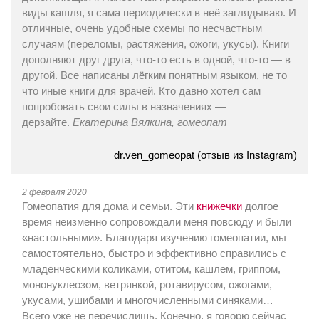
виды кашля, я сама периодически в неё заглядываю. И
отличные, очень удобные схемы по несчастным
случаям (переломы, растяжения, ожоги, укусы). Книги
дополняют друг друга, что-то есть в одной, что-то — в
другой. Все написаны лёгким понятным языком, не то
что иные книги для врачей. Кто давно хотел сам
попробовать свои силы в назначениях —
дерзайте.
Екатерина Вялкина, гомеопат
dr.ven_gomeopat (отзыв из Instagram)
2 февраля 2020
Гомеопатия для дома и семьи. Эти
книжечки
долгое
время неизменно сопровождали меня повсюду и были
«настольными». Благодаря изучению гомеопатии, мы
самостоятельно, быстро и эффективно справились с
младенческими коликами, отитом, кашлем, гриппом,
мононуклеозом, ветрянкой, ротавирусом, ожогами,
укусами, ушибами и многочисленными синяками…
Всего уже не перечислишь. Конечно, я говорю сейчас