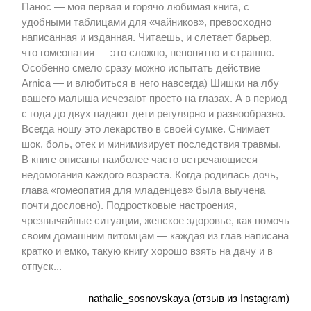
Панос — моя первая и горячо любимая книга, с
удобными таблицами для «чайников», превосходно
написанная и изданная. Читаешь, и слетает барьер,
что гомеопатия — это сложно, непонятно и страшно.
Особенно смело сразу можно испытать действие
Arnica — и влюбиться в него навсегда) Шишки на лбу
вашего малыша исчезают просто на глазах. А в период
с года до двух падают дети регулярно и разнообразно.
Всегда ношу это лекарство в своей сумке. Снимает
шок, боль, отек и минимизирует последствия травмы.
В книге описаны наиболее часто встречающиеся
недомогания каждого возраста. Когда родилась дочь,
глава «гомеопатия для младенцев» была выучена
почти дословно). Подростковые настроения,
чрезвычайные ситуации, женское здоровье, как помочь
своим домашним питомцам — каждая из глав написана
кратко и емко, такую книгу хорошо взять на дачу и в
отпуск...
nathalie_sosnovskaya (отзыв из Instagram)