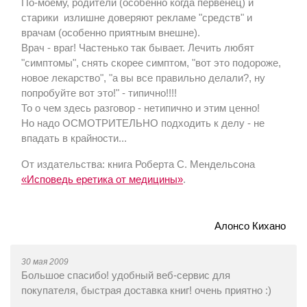
По-моему, родители (особенно когда первенец) и
старики излишне доверяют рекламе "средств" и
врачам (особенно приятным внешне).
Врач - враг! Частенько так бывает. Лечить любят
"симптомы", снять скорее симптом, "вот это подороже,
новое лекарство", "а вы все правильно делали?, ну
попробуйте вот это!" - типично!!!!
То о чем здесь разговор - нетипично и этим ценно!
Но надо ОСМОТРИТЕЛЬНО подходить к делу - не
впадать в крайности...
От издательства: книга Роберта С. Мендельсона
«Исповедь еретика от медицины»
.
Алонсо Кихано
30 мая 2009
Большое спасибо! удобный веб-сервис для
покупателя, быстрая доставка книг! очень приятно :)