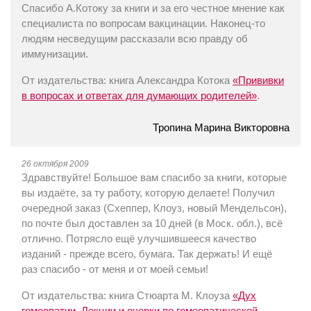
Спасибо А.Котоку за книги и за его честное мнение как
специалиста по вопросам вакцинации. Наконец-то
людям несведущим рассказали всю правду об
иммунизации.
От издательства: книга Александра Котока
«Прививки
в вопросах и ответах для думающих родителей»
.
Тропина Марина Викторовна
26 октября 2009
Здравствуйте! Большое вам спасибо за книги, которые
вы издаёте, за ту работу, которую делаете! Получил
очередной заказ (Схеппер, Клоуз, новый Мендельсон),
по почте был доставлен за 10 дней (в Моск. обл.), всё
отлично. Потрясло ещё улучшившееся качество
изданий - прежде всего, бумага. Так держать! И ещё
раз спасибо - от меня и от моей семьи!
От издательства: книга Стюарта М. Клоуза
«Дух
гомеопатии. Лекции и очерки по гомеопатической