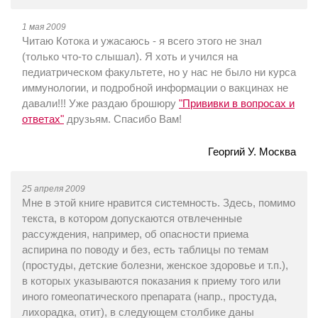
1 мая 2009
Читаю Котока и ужасаюсь - я всего этого не знал
(только что-то слышал). Я хоть и учился на
педиатрическом факультете, но у нас не было ни курса
иммунологии, и подробной информации о вакцинах не
давали!!! Уже раздаю брошюру
"Прививки в вопросах и
ответах"
друзьям. Спасибо Вам!
Георгий У. Москва
25 апреля 2009
Мне в этой книге нравится системность. Здесь, помимо
текста, в котором допускаются отвлеченные
рассуждения, например, об опасности приема
аспирина по поводу и без, есть таблицы по темам
(простуды, детские болезни, женское здоровье и т.п.),
в которых указываются показания к приему того или
иного гомеопатического препарата (напр., простуда,
лихорадка, отит), в следующем столбике даны