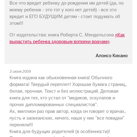
Все что вредит ребенку до рождения им детей (да, по
моему ребенок - это тот у кого нет детей) - все это
вредит и ЕГО БУДУЩИМ детям - стоит подумать об
этом!!!
От издательства: книга Роберта С. Мендельсона
«Как
вырастить ребенка здоровым вопреки врачам»
.
Алонсо Кихано
3 июня 2009
Книга издана как обыкновенная книга! Обычного
формата! Твердый переплет! Хорошая бумага страниц,
белая, прочная. Текст и без иллюстраций. Деловая
книга для тех, кто устал от "медиков, эскулапов и
прочих дипломированных специалистов".
Ах, миллион раз прав автор, когда он говорит о врачах,
пусть и заокеанских, ничего, наши у них "все повадки"
переняли!!!
Книга для будущих родителей (в особенности)!