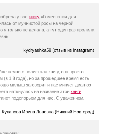
иобрела у вас
книгу
«Гомеопатия для
илась от мучнистой росы на черной
 я только не делала, а тут один раз пролила
езнь!
kydryashka58 (отзыв из Instagram)
Уже немного полистала книгу, она просто
 (в 1,8 года), но за прошедшее время есть
орошо малыш заговорит и нас минует диагноз
рнета наткнулась на название этой
книги
,
танет подспорьем для нас. С уважением,
Куканова Ирина Львовна (Нижний Новгород)
упаковку.