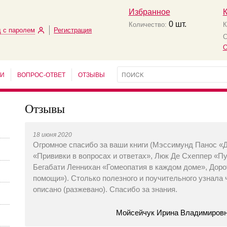
Избранное
0
шт.
Количество:
К
 с паролем
Регистрация
С
О
ЬИ
ВОПРОС-ОТВЕТ
ОТЗЫВЫ
Отзывы
18 июня 2020
Огромное спасибо за ваши книги (Мэссимунд Панос «
«Прививки в вопросах и ответах», Люк Де Схеппер «П
Бегабати Леннихан «Гомеопатия в каждом доме», Доро
помощи»). Столько полезного и поучительного узнала 
описано (разжевано). Спасибо за знания.
Мойсейчук Ирина Владимировна