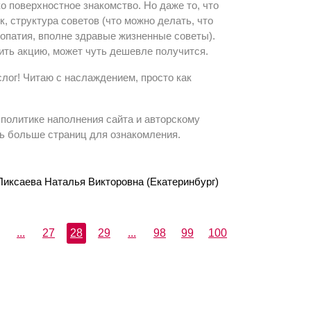
о поверхностное знакомство. Но даже то, что
, структура советов (что можно делать, что
еопатия, вполне здравые жизненные советы).
вить акцию, может чуть дешевле получится.
слог! Читаю с наслаждением, просто как
 политике наполнения сайта и авторскому
ть больше страниц для ознакомления.
Пиксаева Наталья Викторовна (Екатеринбург)
...
27
28
29
...
98
99
100