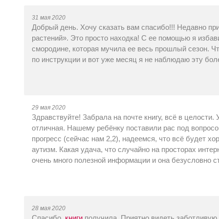
31 мая 2020
Добрый день. Хочу сказать вам спасибо!!! Недавно пр
растений». Это просто находка! С ее помощью я избав
смородине, которая мучила ее весь прошлый сезон. Что
по инструкции и вот уже месяц я не наблюдаю эту бол
29 мая 2020
Здравствуйте! Забрала на почте книгу, всё в целости. 
отличная. Нашему ребёнку поставили рас под вопросом
прогресс (сейчас нам 2,2), надеемся, что всё будет х
аутизм. Какая удача, что случайно на просторах инте
очень много полезной информации и она безусловно с
28 мая 2020
Спасибо,
книги
получила. Приятно видеть заботливую 