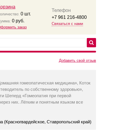
Корзина
Телефон
0
шт.
оличество:
+7 961 216-4800
0
руб.
умма:
Связаться с нами
формить заказ
Добавить свой отзыв
Домашняя гомеопатическая медицина», Коток
утеводитель по собственному здоровью»,
ти Шеперд «Гомеопатия при первой
через них. Лёгким и понятным языком все
 (Красногвардейское, Ставропольский край)