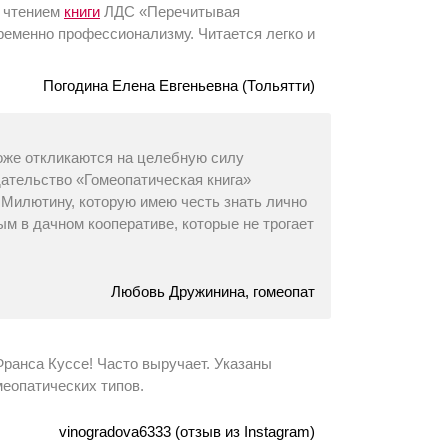
ь чтением
книги
ЛДС «Перечитывая
ременно профессионализму. Читается легко и
Погодина Елена Евгеньевна (Тольятти)
 тоже откликаются на целебную силу
ательство «Гомеопатическая книга»
 Милютину, которую имею честь знать лично
м в дачном кооперативе, которые не трогает
Любовь Дружинина, гомеопат
ранса Куссе! Часто выручает. Указаны
меопатических типов.
vinogradova6333 (отзыв из Instagram)