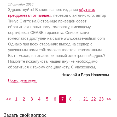
17 октября 2016
Здравствуйте! В книге вашего издания
«Аутизм:
преодолевая отчаяние»
, перевод с английского, автор
Тинус Смитс на 8 странице приведён совет:
обратиться к опытному гомеопату, имеющему
сертификат CEASE-терапевта. Список таких
гомеопатов доступен на сайте www.cease-autism.com
Однако при всех стараниях выход на сервер с
указанным вами сайтом оказывается невозможным.
Быть может, вы знаете их новый электронный адрес?
Помогите пожалуйста: нашей внучке необходимо
обратиться к такому специалисту. С уважением,
Николай и Вера Новиковы
Посмотреть ответ
<<
1
2
3
4
5
6
7
8
...
21
22
23
>>
Задать свой вопрос