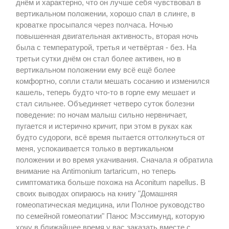
днём и характерно, что он лучше себя чувствовал в
вертикальном положении, хорошо спал в слинге, в
кроватке просыпался через полчаса. Ночью
повышенная двигательная активность, вторая ночь
была с температурой, третья и четвёртая - без. На
третьи сутки днём он стал более активен, но в
вертикальном положении ему всё ещё более
комфортно, сопли стали мешать сосанию и изменился
кашель, теперь будто что-то в горле ему мешает и
стал сильнее. Объединяет четверо суток болезни
поведение: по ночам малыш сильно нервничает,
пугается и истерично кричит, при этом в руках как
будто судороги, всё время пытается оттолкнуться от
меня, успокаивается только в вертикальном
положении и во время укачивания. Сначала я обратила
внимание на Antimonium tartaricum, но теперь
симптоматика больше похожа на Aconitum napellus. В
своих выводах опираюсь на книгу "Домашняя
гомеопатическая медицина, или Полное руководство
по семейной гомеопатии" Панос Мэссимунд, которую
хочу в ближайшее время у вас заказать вместе с