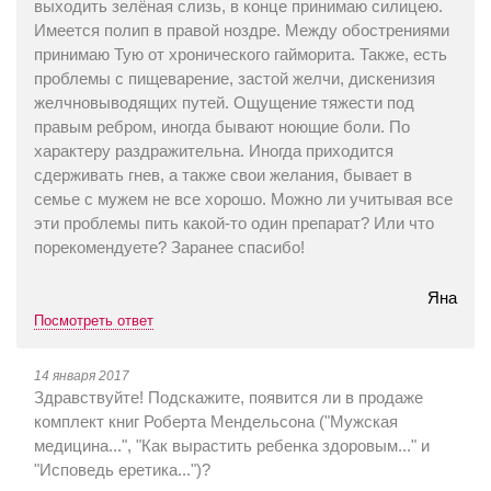
выходить зелёная слизь, в конце принимаю силицею.
Имеется полип в правой ноздре. Между обострениями
принимаю Тую от хронического гайморита. Также, есть
проблемы с пищеварение, застой желчи, дискенизия
желчновыводящих путей. Ощущение тяжести под
правым ребром, иногда бывают ноющие боли. По
характеру раздражительна. Иногда приходится
сдерживать гнев, а также свои желания, бывает в
семье с мужем не все хорошо. Можно ли учитывая все
эти проблемы пить какой-то один препарат? Или что
порекомендуете? Заранее спасибо!
Яна
Посмотреть ответ
14 января 2017
Здравствуйте! Подскажите, появится ли в продаже
комплект книг Роберта Мендельсона ("Мужская
медицина...", "Как вырастить ребенка здоровым..." и
"Исповедь еретика...")?