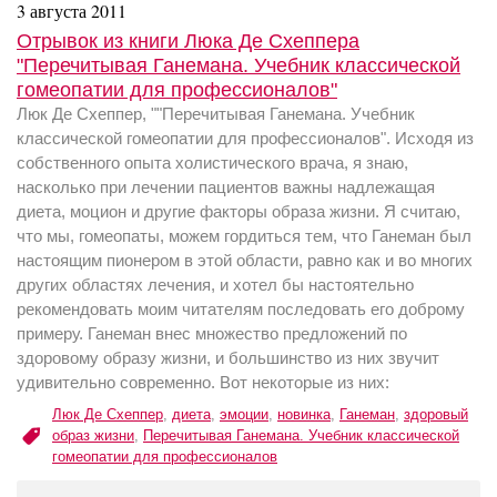
3 августа 2011
Отрывок из книги Люка Де Схеппера
"Перечитывая Ганемана. Учебник классической
гомеопатии для профессионалов"
Люк Де Схеппер, ""Перечитывая Ганемана. Учебник
классической гомеопатии для профессионалов". Исходя из
собственного опыта холистического врача, я знаю,
насколько при лечении пациентов важны надлежащая
диета, моцион и другие факторы образа жизни. Я считаю,
что мы, гомеопаты, можем гордиться тем, что Ганеман был
настоящим пионером в этой области, равно как и во многих
других областях лечения, и хотел бы настоятельно
рекомендовать моим читателям последовать его доброму
примеру. Ганеман внес множество предложений по
здоровому образу жизни, и большинство из них звучит
удивительно современно. Вот некоторые из них:
Люк Де Схеппер
,
диета
,
эмоции
,
новинка
,
Ганеман
,
здоровый
образ жизни
,
Перечитывая Ганемана. Учебник классической
гомеопатии для профессионалов