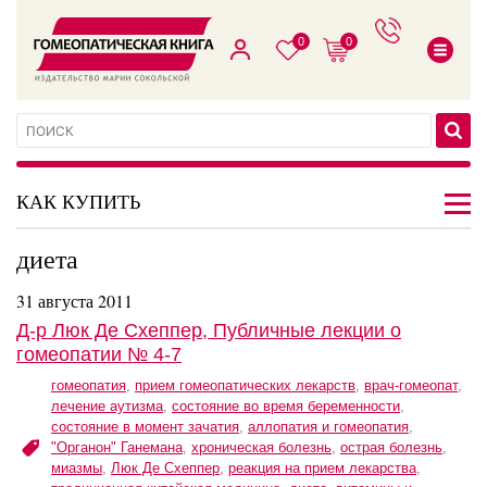
0
0
КАК КУПИТЬ
диета
31 августа 2011
Д-р Люк Де Схеппер, Публичные лекции о
гомеопатии № 4-7
гомеопатия
,
прием гомеопатических лекарств
,
врач-гомеопат
,
лечение аутизма
,
состояние во время беременности
,
состояние в момент зачатия
,
аллопатия и гомеопатия
,
"Органон" Ганемана
,
хроническая болезнь
,
острая болезнь
,
миазмы
,
Люк Де Схеппер
,
реакция на прием лекарства
,