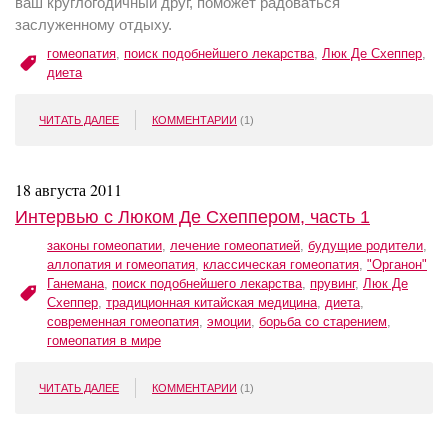
ваш круглогодичный друг, поможет радоваться
заслуженному отдыху.
гомеопатия
,
поиск подобнейшего лекарства
,
Люк Де Схеппер
,
диета
ЧИТАТЬ ДАЛЕЕ
КОММЕНТАРИИ
(1)
18 августа 2011
Интервью с Люком Де Схеппером, часть 1
законы гомеопатии
,
лечение гомеопатией
,
будущие родители
,
аллопатия и гомеопатия
,
классическая гомеопатия
,
"Органон"
Ганемана
,
поиск подобнейшего лекарства
,
прувинг
,
Люк Де
Схеппер
,
традиционная китайская медицина
,
диета
,
современная гомеопатия
,
эмоции
,
борьба со старением
,
гомеопатия в мире
ЧИТАТЬ ДАЛЕЕ
КОММЕНТАРИИ
(1)