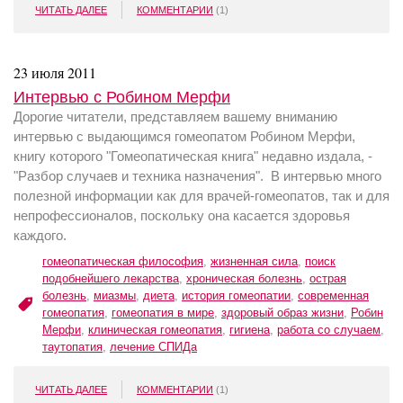
ЧИТАТЬ ДАЛЕЕ
КОММЕНТАРИИ
(1)
23 июля 2011
Интервью с Робином Мерфи
Дорогие читатели, представляем вашему вниманию
интервью с выдающимся гомеопатом Робином Мерфи,
книгу которого "Гомеопатическая книга" недавно издала, -
"Разбор случаев и техника назначения". В интервью много
полезной информации как для врачей-гомеопатов, так и для
непрофессионалов, поскольку она касается здоровья
каждого.
гомеопатическая философия
,
жизненная сила
,
поиск
подобнейшего лекарства
,
хроническая болезнь
,
острая
болезнь
,
миазмы
,
диета
,
история гомеопатии
,
современная
гомеопатия
,
гомеопатия в мире
,
здоровый образ жизни
,
Робин
Мерфи
,
клиническая гомеопатия
,
гигиена
,
работа со случаем
,
таутопатия
,
лечение СПИДа
ЧИТАТЬ ДАЛЕЕ
КОММЕНТАРИИ
(1)