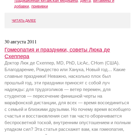
традиционная китайская медицина
,
диета
,
витамины и
добавки
,
прививки
ЧИТАТЬ ДАЛЕЕ
30 августа 2011
Гомеопатия и праздники, советы Люка де
Схеппера
Доктор Люк де Схеппер, MD, PhD, LicAc, CHom (США).
Благодарение, Рождество или Ханука, Новый год… Какие
славные праздники! Неважно, насколько плох был
прошлый год, эти праздники приносят с собой луч
надежды: для трудоголиков — ветер перемен, для
студентов — пересечение финишной черты на
марафонской дистанции, для всех — время восоединиться
с семьей и близкими друзьями. Но почему время всеобщего
счастья и восстановления сил так часто оборачивается
беспросветной тоской, внутренним опустошением и полным
упадком сил? Эта статья расскажет вам, как гомеопатия,