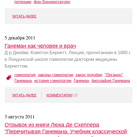
потенции
,
фон Беннингхаузен
ЧИТАТЬ ДАЛЕЕ
5 декабря 2011
Ганеман как человек и врач
Д-р Джеймс Комптон Бернетт. Лекция, прочитанная в 1880 г.
в Лондонской школе гомеопатии доктором медицины
Бернеттом.
гомеопатия
,
законы гомеопатии
,
закон подобия
,
"Органон"
Ганемана
,
история гомеопатии
,
Ганеман
,
биография Ганемана
ЧИТАТЬ ДАЛЕЕ
КОММЕНТАРИИ
(2)
3 августа 2011
Отрывок из книги Люка Де Схеппера
"Перечитывая Ганемана. Учебник классической