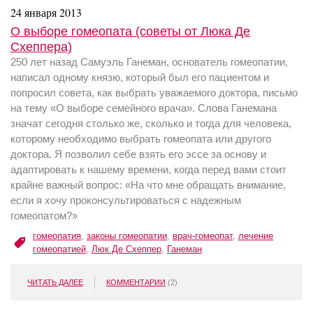
24 января 2013
О выборе гомеопата (советы от Люка Де
Схеппера)
250 лет назад Самуэль Ганеман, основатель гомеопатии,
написал одному князю, который был его пациентом и
попросил совета, как выбрать уважаемого доктора, письмо
на тему «О выборе семейного врача». Слова Ганемана
значат сегодня столько же, сколько и тогда для человека,
которому необходимо выбрать гомеопата или другого
доктора. Я позволил себе взять его эссе за основу и
адаптировать к нашему времени, когда перед вами стоит
крайне важный вопрос: «На что мне обращать внимание,
если я хочу проконсультироваться с надежным
гомеопатом?»
гомеопатия
,
законы гомеопатии
,
врач-гомеопат
,
лечение
гомеопатией
,
Люк Де Схеппер
,
Ганеман
ЧИТАТЬ ДАЛЕЕ
КОММЕНТАРИИ
(2)