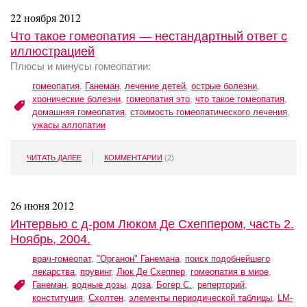
22 ноября 2012
Что такое гомеопатия — нестандартный ответ с
иллюстрацией
Плюсы и минусы гомеопатии:
гомеопатия
,
Ганеман
,
лечение детей
,
острые болезни
,
хронические болезни
,
гомеопатия это
,
что такое гомеопатия
,
домашняя гомеопатия
,
стоимость гомеопатического лечения
,
ужасы аллопатии
ЧИТАТЬ ДАЛЕЕ
КОММЕНТАРИИ
(2)
26 июня 2012
Интервью с д-ром Люком Де Схеппером, часть 2.
Ноябрь, 2004.
врач-гомеопат
,
"Органон" Ганемана
,
поиск подобнейшего
лекарства
,
прувинг
,
Люк Де Схеппер
,
гомеопатия в мире
,
Ганеман
,
водные дозы
,
доза
,
Богер С.
,
реперторий
,
конституция
,
Схолтен
,
элементы периодической таблицы
,
LM-