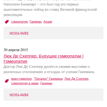
Наполеон Бонапарт – это был год его первых
ошеломительных побед во славу Великой французской
революции.
гомеопатия
,
Ганеман
,
Акции
ЧИТАТЬ ДАЛЕЕ
30 апреля 2015
Люк Де Схеппер. Будущее гомеопатии |
Гомеопатия
Доктор Люк Де Схеппер делится своими мыслями о
различных отклонениях и отходах от учения Ганемана.
врач-гомеопат
,
"Органон" Ганемана
,
Люк Де Схеппер
,
гомеопатия в мире
,
Ганеман
ЧИТАТЬ ДАЛЕЕ