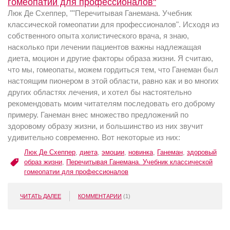
гомеопатии для профессионалов"
Люк Де Схеппер, ""Перечитывая Ганемана. Учебник
классической гомеопатии для профессионалов". Исходя из
собственного опыта холистического врача, я знаю,
насколько при лечении пациентов важны надлежащая
диета, моцион и другие факторы образа жизни. Я считаю,
что мы, гомеопаты, можем гордиться тем, что Ганеман был
настоящим пионером в этой области, равно как и во многих
других областях лечения, и хотел бы настоятельно
рекомендовать моим читателям последовать его доброму
примеру. Ганеман внес множество предложений по
здоровому образу жизни, и большинство из них звучит
удивительно современно. Вот некоторые из них:
Люк Де Схеппер
,
диета
,
эмоции
,
новинка
,
Ганеман
,
здоровый
образ жизни
,
Перечитывая Ганемана. Учебник классической
гомеопатии для профессионалов
ЧИТАТЬ ДАЛЕЕ
КОММЕНТАРИИ
(1)