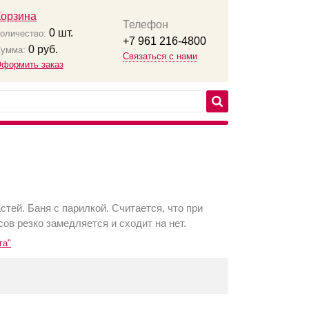
Корзина
Телефон
0
шт.
оличество:
+7 961 216-4800
0
руб.
умма:
Связаться с нами
формить заказ
тей. Баня с парилкой. Считается, что при
ов резко замедляется и сходит на нет.
га"