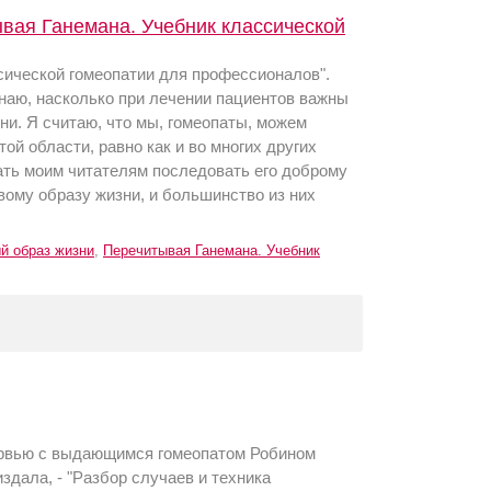
вая Ганемана. Учебник классической
сической гомеопатии для профессионалов".
знаю, насколько при лечении пациентов важны
ни. Я считаю, что мы, гомеопаты, можем
ой области, равно как и во многих других
ать моим читателям последовать его доброму
вому образу жизни, и большинство из них
й образ жизни
,
Перечитывая Ганемана. Учебник
ервью с выдающимся гомеопатом Робином
издала, - "Разбор случаев и техника