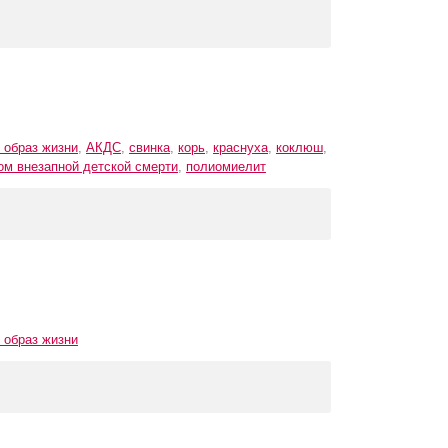
 образ жизни
,
АКДС
,
свинка
,
корь
,
краснуха
,
коклюш
,
ом внезапной детской смерти
,
полиомиелит
 образ жизни