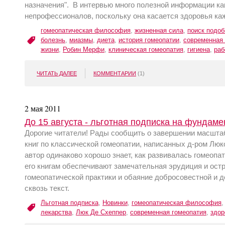
назначения". В интервью много полезной информации как
непрофессионалов, поскольку она касается здоровья ка
гомеопатическая философия
,
жизненная сила
,
поиск подоб
болезнь
,
миазмы
,
диета
,
история гомеопатии
,
современная 
жизни
,
Робин Мерфи
,
клиническая гомеопатия
,
гигиена
,
раб
ЧИТАТЬ ДАЛЕЕ
КОММЕНТАРИИ
(1)
2 мая 2011
До 15 августа - льготная подписка на фундам
Дорогие читатели! Рады сообщить о завершении масшта
книг по классической гомеопатии, написанных д-ром Лю
автор одинаково хорошо знает, как развивалась гомеопат
его книгам обеспечивают замечательная эрудиция и ост
гомеопатической практики и обаяние добросовестной и д
сквозь текст.
Льготная подписка
,
Новинки
,
гомеопатическая философия
лекарства
,
Люк Де Схеппер
,
современная гомеопатия
,
здор