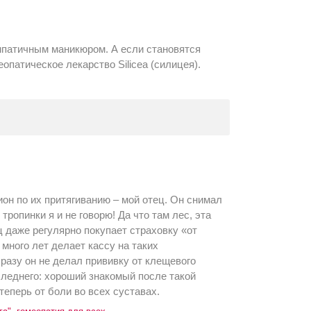
импатичным маникюром. А если становятся
опатическое лекарство Silicea (силицея).
н по их притягиванию – мой отец. Он снимал
тропинки я и не говорю! Да что там лес, эта
ц даже регулярно покупает страховку «от
 много лет делает кассу на таких
 разу он не делал прививку от клещевого
следнего: хороший знакомый после такой
еперь от боли во всех суставах.