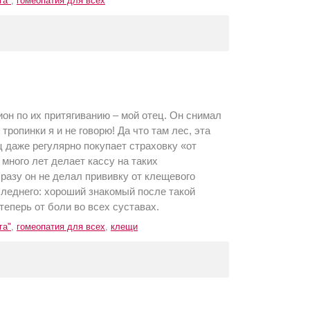
га"
,
гомеопатия для всех
н по их притягиванию – мой отец. Он снимал
тропинки я и не говорю! Да что там лес, эта
ц даже регулярно покупает страховку «от
 много лет делает кассу на таких
 разу он не делал прививку от клещевого
следнего: хороший знакомый после такой
еперь от боли во всех суставах.
га"
,
гомеопатия для всех
,
клещи