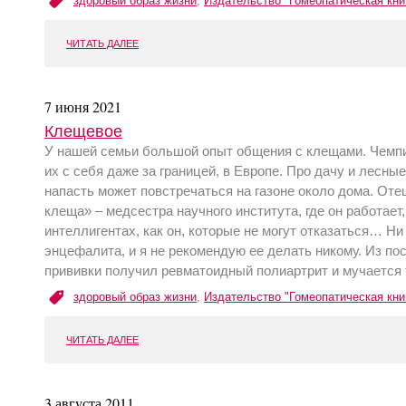
здоровый образ жизни
,
Издательство "Гомеопатическая кни
ЧИТАТЬ ДАЛЕЕ
7 июня 2021
Клещевое
У нашей семьи большой опыт общения с клещами. Чемпио
их с себя даже за границей, в Европе. Про дачу и лесные 
напасть может повстречаться на газоне около дома. Оте
клеща» – медсестра научного института, где он работает,
интеллигентах, как он, которые не могут отказаться… Ни
энцефалита, и я не рекомендую ее делать никому. Из по
прививки получил ревматоидный полиартрит и мучается т
здоровый образ жизни
,
Издательство "Гомеопатическая кни
ЧИТАТЬ ДАЛЕЕ
3 августа 2011