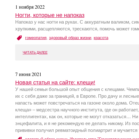
1 ноября 2022
Ногти, которые не напоказ
Напоказ у нас ногти на руках. С аккуратным валиком, с
хрупкими, расщепляются, трескаются, помочь может гоме
гомеопатия
,
здоровый образ жизни
,
красота
ЧИТАТЬ ДАЛЕЕ
7 июня 2021
Новая статья на сайте: клещи!
У нашей семьи большой опыт общения с клещами. Чемпио
их с себя даже за границей, в Европе. Про дачу и лесные 
напасть может повстречаться на газоне около дома. Оте
клеща» – медсестра научного института, где он работает,
интеллигентах, как он, которые не могут отказаться… Ни
энцефалита, и я не рекомендую ее делать никому. Из по
прививки получил ревматоидный полиартрит и мучается т