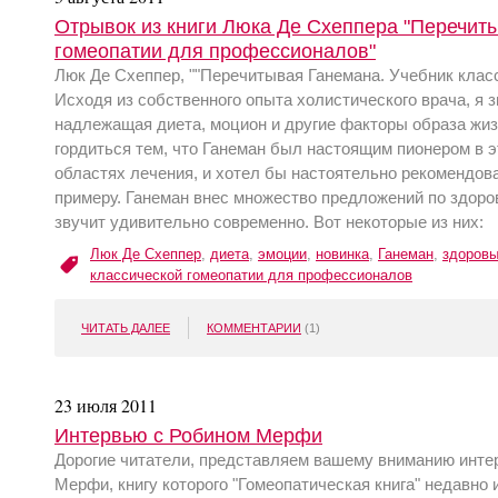
Отрывок из книги Люка Де Схеппера "Перечиты
гомеопатии для профессионалов"
Люк Де Схеппер, ""Перечитывая Ганемана. Учебник клас
Исходя из собственного опыта холистического врача, я 
надлежащая диета, моцион и другие факторы образа жиз
гордиться тем, что Ганеман был настоящим пионером в эт
областях лечения, и хотел бы настоятельно рекомендов
примеру. Ганеман внес множество предложений по здоро
звучит удивительно современно. Вот некоторые из них:
Люк Де Схеппер
,
диета
,
эмоции
,
новинка
,
Ганеман
,
здоровы
классической гомеопатии для профессионалов
ЧИТАТЬ ДАЛЕЕ
КОММЕНТАРИИ
(1)
23 июля 2011
Интервью с Робином Мерфи
Дорогие читатели, представляем вашему вниманию инт
Мерфи, книгу которого "Гомеопатическая книга" недавно 