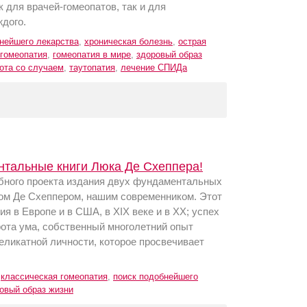
 для врачей-гомеопатов, так и для
ждого.
нейшего лекарства
,
хроническая болезнь
,
острая
гомеопатия
,
гомеопатия в мире
,
здоровый образ
ота со случаем
,
таутопатия
,
лечение СПИДа
ентальные книги Люка Де Схеппера!
бного проекта издания двух фундаментальных
ком Де Схеппером, нашим современником. Этот
ия в Европе и в США, в ХIХ веке и в ХХ; успех
рота ума, собственный многолетний опыт
еликатной личности, которое просвечивает
,
классическая гомеопатия
,
поиск подобнейшего
овый образ жизни