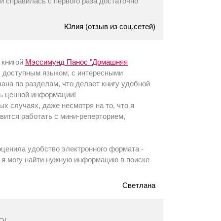
й справилась с первого раза достаточно
Юлия (отзыв из соц.сетей)
 книгой
Мэссимунд Панос "Домашняя
, доступным языком, с интересными
на по разделам, что делает книгу удобной
зь ценной информации!
ых случаях, даже несмотря на то, что я
вится работать с мини-реперторием,
оценила удобство электронного формата -
и я могу найти нужную информацию в поиске
Светлана
БО!