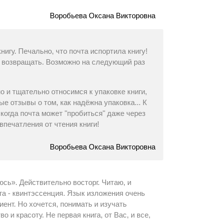
Воробьева Оксана Викторовна
игу. Печально, что почта испортила книгу!
ла возвращать. Возможно на следующий раз
 и тщательно относимся к упаковке книги,
е отзывы о том, как надёжна упаковка... К
 когда почта может "пробиться" даже через
впечатления от чтения книги!
Воробьева Оксана Викторовна
юсь». Действительно восторг. Читаю, и
ига - квинтэссенция. Язык изложения очень
иент. Но хочется, понимать и изучать
о и красоту. Не первая книга, от Вас, и все,