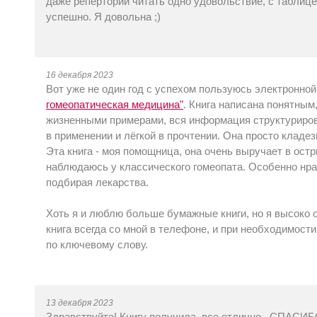
даже реперторий читать одно удовольствие, с таблице
успешно. Я довольна ;)
16 декабря 2023
Вот уже не один год с успехом пользуюсь электронной
гомеопатическая медицина"
. Книга написана понятным
жизненными примерами, вся информация структурирова
в применении и лёгкой в прочтении. Она просто кладе
Эта книга - моя помощница, она очень выручает в остр
наблюдаюсь у классического гомеопата. Особенно нра
подбирая лекарства.
Хоть я и люблю больше бумажные книги, но я высоко 
книга всегда со мной в телефоне, и при необходимост
по ключевому слову.
13 декабря 2023
Здравствуйте! Книгу получила, все отлично, СПАСИ