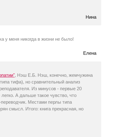
Нина
а у меня никогда в жизни не было!
Елена
опатии"
, Нэш Е.Б. Нэш, конечно, жемчужина
типа тифа), но сравнительный анализ
преподавателя. Из минусов - первые 20
 легко. А дальше такое чувство, что
л-переводчик. Местами перлы типа
рян смысл. Итого: книга прекрасная, но