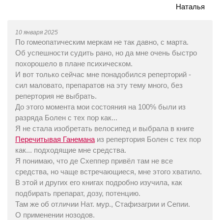
Наталья
10 января 2025
По гомеопатическим меркам не так давно, с марта.
Об успешности судить рано, но да мне очень быстро
похорошело в плане психическом.
И вот только сейчас мне понадобился реперторий -
сил маловато, препаратов на эту тему много, без
репертория не выбрать.
До этого момента мои состояния на 100% были из
разряда Болен с тех пор как...
Я не стала изобретать велосипед и выбрала в книге
Перечитывая Ганемана
из репертория Болен с тех пор
как... подходящие мне средства.
Я понимаю, что де Схеппер привёл там не все
средства, но чаще встречающиеся, мне этого хватило.
В этой и других его книгах подробно изучила, как
подбирать препарат, дозу, потенцию.
Там же об отличии Нат. мур., Стафизагрии и Сепии.
О применении нозодов.