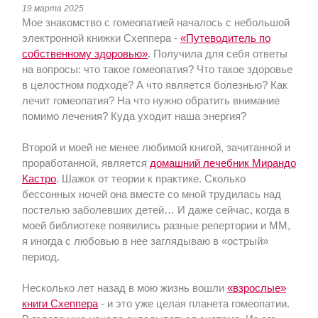
19 марта 2025
Мое знакомство с гомеопатией началось с небольшой
электронной книжки Схеппера -
«Путеводитель по
собственному здоровью»
. Получила для себя ответы
на вопросы: что такое гомеопатия? Что такое здоровье
в целостном подходе? А что является болезнью? Как
лечит гомеопатия? На что нужно обратить внимание
помимо лечения? Куда уходит наша энергия?
Второй и моей не менее любимой книгой, зачитанной и
проработанной, является
домашний лечебник Мирандо
Кастро
. Шажок от теории к практике. Сколько
бессонных ночей она вместе со мной трудилась над
постелью заболевших детей… И даже сейчас, когда в
моей библиотеке появились разные репертории и ММ,
я иногда с любовью в нее заглядываю в «острый»
период.
Несколько лет назад в мою жизнь вошли
«взрослые»
книги Схеппера
- и это уже целая планета гомеопатии.