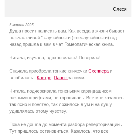
Олеся
6 марта 2025
Душа просит написать вам. Как всегда в жизни бывает
по счастливой " случайности (=неслучайности) год
назад пришла к вам в чат Гомеопатическая книга.
Читала, изучала, вдохновилась! Поверила!
Сначала приобрела тонкие книжечки
Схеппера
и
влюбилась .
Кастро
,
Панос
за ними.
Читала, подчеркивала тоненьким карандашиком,
разными шрифтами, не торопилась. Все мне казалось
так ясно и понятно, так ложилось в ум и на душу,
удивлялась этому чувству.
Пока не дошла до момента разбора реперторизации .
Тут пришлось остановиться. Казалось, что все