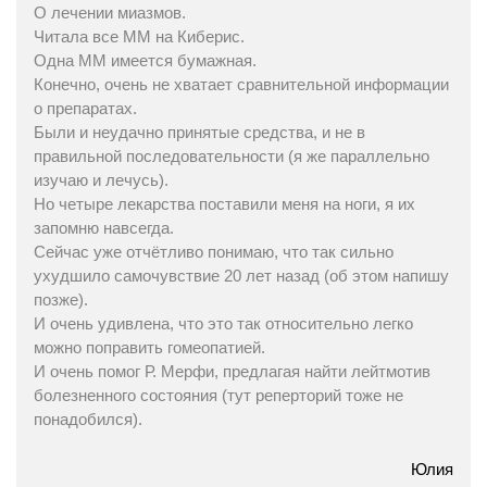
О лечении миазмов.
Читала все ММ на Киберис.
Одна ММ имеется бумажная.
Конечно, очень не хватает сравнительной информации
о препаратах.
Были и неудачно принятые средства, и не в
правильной последовательности (я же параллельно
изучаю и лечусь).
Но четыре лекарства поставили меня на ноги, я их
запомню навсегда.
Сейчас уже отчётливо понимаю, что так сильно
ухудшило самочувствие 20 лет назад (об этом напишу
позже).
И очень удивлена, что это так относительно легко
можно поправить гомеопатией.
И очень помог Р. Мерфи, предлагая найти лейтмотив
болезненного состояния (тут реперторий тоже не
понадобился).
Юлия