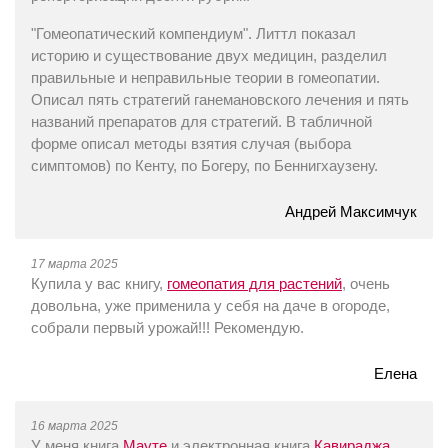
"Гомеопатический компендиум". Литтл показал
историю и существование двух медицин, разделил
правильные и неправильные теории в гомеопатии.
Описал пять стратегий ганемановского лечения и пять
названий препаратов для стратегий. В табличной
форме описал методы взятия случая (выбора
симптомов) по Кенту, по Богеру, по Беннигхаузену.
Андрей Максимчук
17 марта 2025
Купила у вас книгу,
гомеопатия для растений
, очень
довольна, уже применила у себя на даче в огороде,
собрали первый урожай!!! Рекомендую.
Елена
16 марта 2025
У меня книга
Мауте
и электронная книга
Кавираджа
.