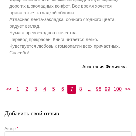
дорогих шоколадных конфет. Все время хочется
прикасаться к гладкой обложке.
Атласная лента-закладка сочного ягодного цвета,
радует взгляд.
Бумага превосходного качества.
Перевод прекрасен. Книга читается легко.
Чувствуется любовь к гомеопатии всех причастных.
Спасибо!
Анастасия Фомичева
<<
1
2
3
4
5
6
7
8
...
98
99
100
>>
Добавить свой отзыв
Автор:
*