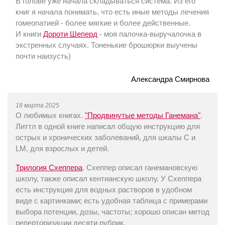
В голове уже начала складываться система. Из его
книг я начала понимать, что есть иные методы лечения
гомеопатией - более мягкие и более действенные.
И книги
Дороти Шеперд
- моя палочка-выручалочка в
экстренных случаях. Тоненькие брошюрки выучены
почти наизусть)
Александра Смирнова
18 марта 2025
О любимых книгах.
"Продвинутые методы Ганемана"
.
Литтл в одной книге написал общую инструкцию для
острых и хронических заболеваний, для шкалы С и
LM, для взрослых и детей.
Трилогия Схеппера
. Схеппер описал ганемановскую
школу, также описал кентианскую школу. У Схеппера
есть инструкция для водных растворов в удобном
виде с картинками; есть удобная таблица с примерами
выбора потенции, дозы, частоты; хорошо описан метод
реперторизации десяти рубрик.