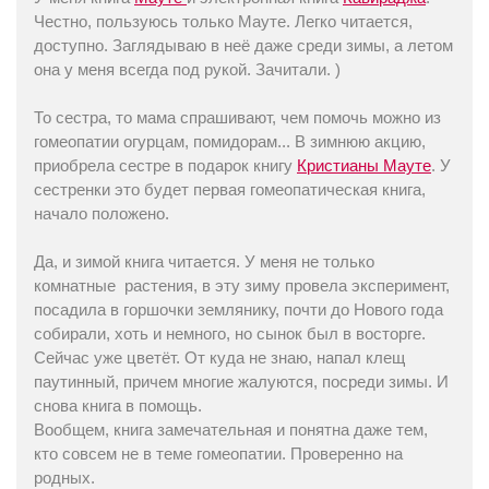
Честно, пользуюсь только Мауте. Легко читается,
доступно. Заглядываю в неё даже среди зимы, а летом
она у меня всегда под рукой. Зачитали. )
То сестра, то мама спрашивают, чем помочь можно из
гомеопатии огурцам, помидорам... В зимнюю акцию,
приобрела сестре в подарок книгу
Кристианы Мауте
. У
сестренки это будет первая гомеопатическая книга,
начало положено.
Да, и зимой книга читается. У меня не только
комнатные растения, в эту зиму провела эксперимент,
посадила в горшочки землянику, почти до Нового года
собирали, хоть и немного, но сынок был в восторге.
Сейчас уже цветёт. От куда не знаю, напал клещ
паутинный, причем многие жалуются, посреди зимы. И
снова книга в помощь.
Вообщем, книга замечательная и понятна даже тем,
кто совсем не в теме гомеопатии. Проверенно на
родных.